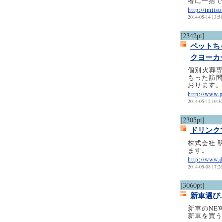
者に一括
http://imitsu
2014-05-14 13:5
[2342pt]
ペットち
クヨーカ
個別火葬専
もった訪
おります
http://www.
2014-05-12 10:3
[2305pt]
ドリンク
株式会社 
ます。
http://www.
2014-05-08 17:2
[3060pt]
新車選び
新車のNE
新車を買