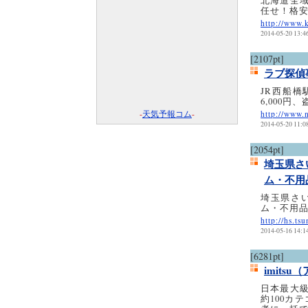
北海道全域
任せ！格
http://www.
2014-05-20 13:4
[2107pt]
ラブ探偵
JR西船
6,000
-
天気予報コム
-
http://www.
2014-05-20 11:0
[2054pt]
埼玉県さ
ム・不用
埼玉県さ
ム・不用
http://hs.ts
2014-05-16 14:1
[6281pt]
imits
日本最大
約100カ