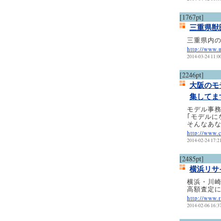
[1767pt]
三重県獣
三重県内
http://www.
2014-03-24 11:0
[2246pt]
大阪のモ
集してま
モデル事
｢モデルに
そんなあ
http://www.c
2014-02-24 17:2
[2485pt]
横浜リサ
横浜・川
高額査定
http://www.r
2014-02-06 16:3