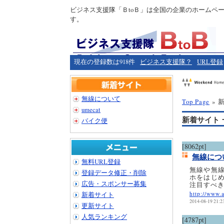
ビジネス支援隊「ＢtoＢ」は全国の企業のホームペ
す。
現在の登録数は918件
ビジネス支援隊？
URL登録
無線について
Top Page
» 
umecat
新着サイト 
バイク便
[8062pt]
無線につ
無料URL登録
無線や無
登録データ修正・削除
ホをはじ
広告・スポンサー募集
注目すべ
新着サイト
http://www.
2014-08-19 21:2
更新サイト
人気ランキング
[4787pt]