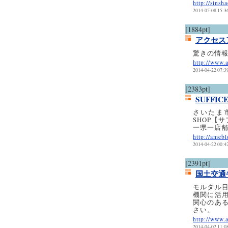
http://sinsh
2014-05-08 15:3
[1884pt]
アクセス
驚きの情報
http://www.
2014-04-22 07:3
[2383pt]
SUFFIC
さいたま
SHOP【
一県一店
http://amebl
2014-04-22 00:4
[2391pt]
国土交通
モルタル
機関に活
関心のあ
さい。
http://www.
2014-04-02 11:0