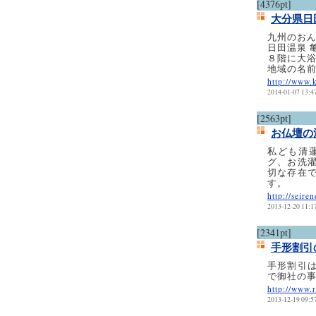
[4376pt]
大分県日
九州のお
日田温泉 
８階に大
地域の名
http://www.
2014-01-07 13:4
[2563pt]
お仏壇の
私ども清
グ、お洗
切な存在
す。
http://seire
2013-12-20 11:1
[2341pt]
手形割引
手形割引
で御社の
http://www.r
2013-12-19 09:5