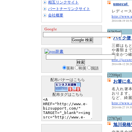
相互リンクサイト
umecat
パートナーリンクサイト
レディース
会社概要
http://www.
2014-08-19 10:5
Google
[6365pt]
バイク
三郷はも
や書類ま
辞書
安全かつ
http://jcexp
2014-08-12 20:2
英和
和英
国語
[2209pt]
配布バナーはこちら
お箸に名
名入れ箸
おります
配布タグはこちら
など、綺
http://www.s
2014-06-27 19:3
[2787pt]
旭川発格