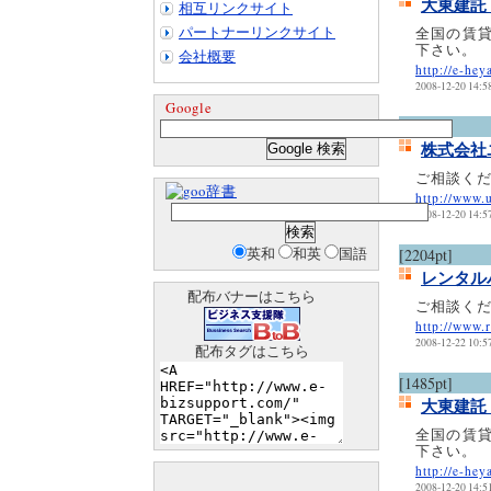
大東建託
相互リンクサイト
パートナーリンクサイト
全国の賃
下さい。
会社概要
http://e-hey
2008-12-20 14:5
Google
[1766pt]
株式会社
ご相談く
辞書
http://www.
2008-12-20 14:5
英和
和英
国語
[2204pt]
レンタル
配布バナーはこちら
ご相談く
http://www.r
2008-12-22 10:5
配布タグはこちら
[1485pt]
大東建託
全国の賃
下さい。
http://e-hey
2008-12-20 14:5