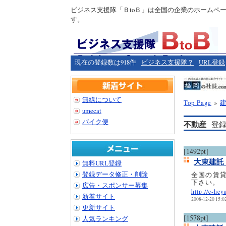
ビジネス支援隊「ＢtoＢ」は全国の企業のホームペ
す。
現在の登録数は918件
ビジネス支援隊？
URL登録
無線について
Top Page
»
umecat
バイク便
不動産
登録
[1492pt]
大東建託
無料URL登録
登録データ修正・削除
全国の賃
下さい。
広告・スポンサー募集
http://e-hey
新着サイト
2008-12-20 15:0
更新サイト
[1578pt]
人気ランキング