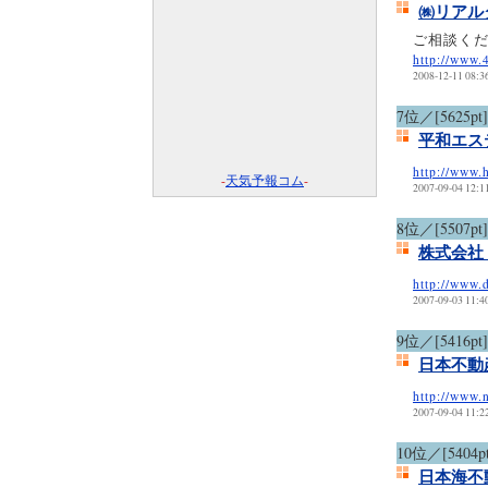
㈱リアル
ご相談く
http://www.
2008-12-11 08:3
7位／[5625pt]
平和エス
http://www.
-
天気予報コム
-
2007-09-04 12:1
8位／[5507pt]
株式会社
http://www.
2007-09-03 11:4
9位／[5416pt]
日本不動
http://www.
2007-09-04 11:2
10位／[5404pt
日本海不