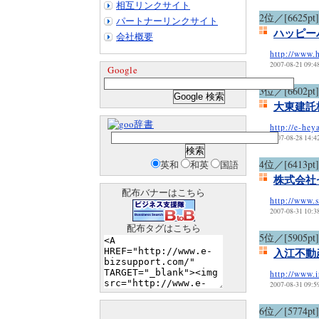
相互リンクサイト
2位／[6625pt]
パートナーリンクサイト
ハッピー
会社概要
http://www.
2007-08-21 09:4
Google
3位／[6602pt]
大東建託
辞書
http://e-hey
2007-08-28 14:4
4位／[6413pt]
英和
和英
国語
株式会社
配布バナーはこちら
http://www.
2007-08-31 10:3
配布タグはこちら
5位／[5905pt]
入江不動
http://www.
2007-08-31 09:5
6位／[5774pt]