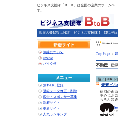
ビジネス支援隊「ＢtoＢ」は全国の企業のホームペ
す。
現在の登録数は918件
ビジネス支援隊？
URL登録
無線について
Top Page
»
umecat
バイク便
不動産
登録
1位／[8081pt]
未来ビル
無料URL登録
登録データ修正・削除
福岡の面
中心にお
広告・スポンサー募集
ちろん普
新着サイト
ht
更新サイト
200
人気ランキング