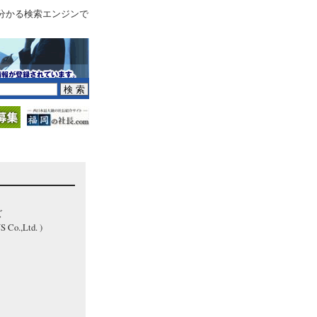
分かる検索エンジンで
ズ
.,Ltd. )