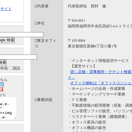
ト
□代表者
代表取締役 西村 健
クサイト
〒810-0011
□本社
福岡県福岡市中央区高砂2-4-4 トライ
□東京オフィ
〒105-0004
ス
東京都港区新橋6丁目11番1号
・インターネット情報提供サービス
【運営サイト】
和英
国語
貸し店舗・貸事務所・テナント検索
ド」
ちら
オフィス移転は「オフィスコンシェ
・ホームページの企画・作成業務
・マーケッティングリサーチ業務
ちら
□事業内容
・ＦＣ業務
・不動産情報の処理業務（収集・調
・ビル管理ソフトの販売、パソコン
・リスクサーベイ業務（建物調査）
・オフィス家具の販売
・オフィス機器の販売