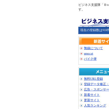
ビジネス支援隊「Ｂ
す。
現在の登録数は918
無線について
umecat
バイク便
無料URL登録
登録データ修正
広告・スポンサ
新着サイト
更新サイト
人気ランキング