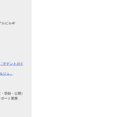
アルビル4F
「テナントガイ
ルジュ」
査・登録・公開）
サポート業務