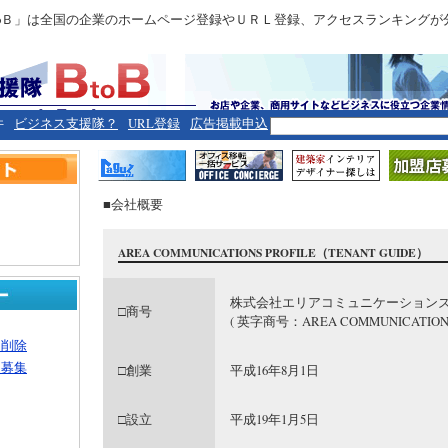
toＢ」は全国の企業のホームページ登録やＵＲＬ登録、アクセスランキングが
件
ビジネス支援隊？
URL登録
広告掲載申込
■会社概要
AREA COMMUNICATIONS PROFILE（TENANT GUIDE）
株式会社エリアコミュニケーション
□商号
( 英字商号：AREA COMMUNICATIONS Co
・削除
ー募集
□創業
平成16年8月1日
□設立
平成19年1月5日