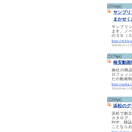
[3316pt]
サンプリ
まかせく
サンプリ
ます。ノ
の３Ｄ（
http://www.
2010-06-23 13:3
[2179pt]
格安動画
御社の商品
ロフェッ
だの動画
http://aoba.t
2010-05-06 13:3
[2205pt]
浜松のグ
浜松で創
カタログ
POP、雑
ことなら
http://www.c