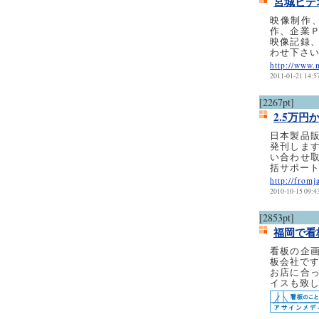
宮城ビデ
映像制作
作、企業
映像記録
わせ下さ
http://www.
2011-01-21 14:5
[2267pt]
2.5万
日本製品
発刊しま
い合わせ
括サポー
http://fromj
2010-10-15 09:4
[2853pt]
福岡で看
看板の企
板会社で
お店に合
イスも致