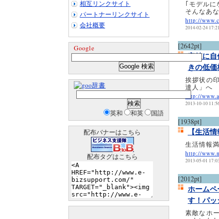
相互リンクサイト
｢モデルに
そんなあ
パートナーリンクサイト
http://www.c
会社概要
2014-02-24 17:2
[2642pt]
Google
安値に自
きの低価
挨拶状の
辞書
達人」へ
http://www.a
2013-10-10 11:5
英和
和英
国語
[1938pt]
【生活情
配布バナーはこちら
生活情報満
http://www.
配布タグはこちら
2013-05-01 17:0
[2012pt]
ホームペ
す！パッ
素敵なホ