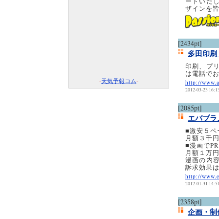
ートいた
ザインを
[2434pt]
多田印
印刷、プ
は電話で
-
天気予報コム
-
http://www.a
2012-03-23 16:1
[2085pt]
エバブラ
■激安５ペ
月額３千
■漫画でP
月額１万
漫画の内
訴求効果
http://www.
2012-01-31 14:5
[2358pt]
企画・制