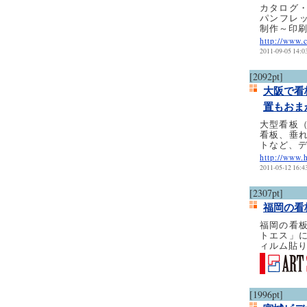
カタログ
パンフレ
制作～印
http://www.c
2011-09-05 14:0
[2092pt]
大阪で看
置もおま
大型看板
看板、垂
トなど、
http://www.
2011-05-12 16:4
[2307pt]
福岡の看
福岡の看
トエス」
ィルム貼
[1996pt]