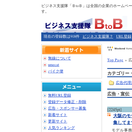
ビジネス支援隊「ＢtoＢ」は全国の企業のホームペ
す。
現在の登録数は918件
ビジネス支援隊？
URL登録
無線について
Top Page
» 
umecat
バイク便
カテゴリー 
広告代理
広告・宣伝
無料URL登録
登録データ修正・削除
広告・スポンサー募集
[2245pt]
新着サイト
大阪のモ
更新サイト
集してま
人気ランキング
モデル事