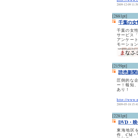
2009-12-09 11:5
[2881pt]
千葉の女
千葉の女
サービス
アンケー
モーショ
[2159pt]
読売新聞
圧倒的な
ー！報知
あり！
http://www.
2009-05-18 15:4
[2281pt]
DVD・
東海地区
作、CM・