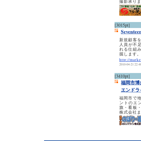
撮影承り
[3015pt]
Sevent
新規顧客
人員が不足
れる仕組
掘します
http://marke
2010-04-21 22:4
[3410pt]
福岡市博
エンドラ
福岡市で
ントのエ
旗・看板
株式会社