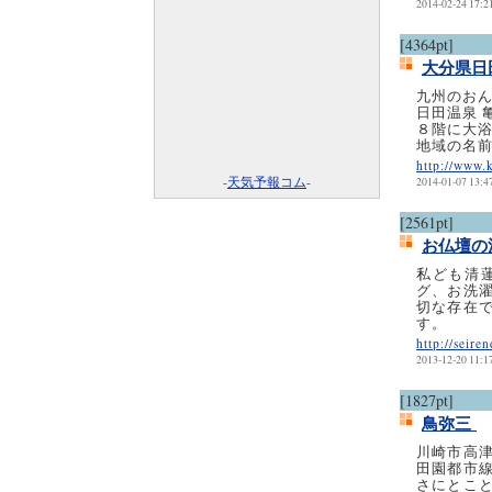
2014-02-24 17:2
[4364pt]
大分県日
九州のお
日田温泉 
８階に大
地域の名
http://www.
-
天気予報コム
-
2014-01-07 13:4
[2561pt]
お仏壇の
私ども清
グ、お洗
切な存在
す。
http://seire
2013-12-20 11:1
[1827pt]
鳥弥三
川崎市高
田園都市
さにとこ