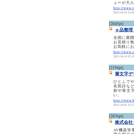
ューが大
http://www.
2013-10-24 14:3
[2045pt]
ｅ品整
全国に展
お見積り
お気軽にお
http://www.
2013-10-14 15:3
[2194pt]
筆文字デ
ひとふで
名前詩な
刺や筆文
い。
http://www.
2013-10-01 12:1
[2876pt]
株式会社
AV機器等