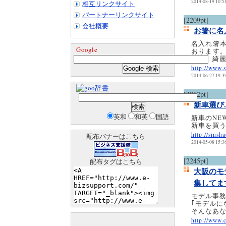
2014-08-19 10:5
相互リンクサイト
パートナーリンクサイト
[2209pt]
会社概要
お箸に名
名入れ箸
Google
おります
など、綺
http://www.s
2014-06-27 19:3
辞書
[3052pt]
新車選び
英和
和英
国語
新車のNE
新車を買
http://sinsh
配布バナーはこちら
2014-05-08 15:3
[2245pt]
配布タグはこちら
大阪のモ
集してま
モデル事
｢モデルに
そんなあ
http://www.c