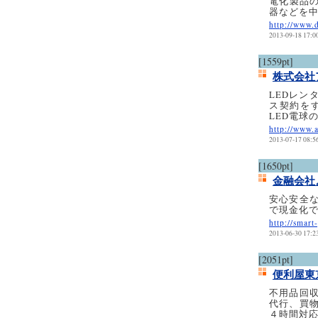
電化製品の
器などを
http://www.
2013-09-18 17:0
[1559pt]
株式会社
LEDレン
ス契約を
LED電球
http://www.
2013-07-17 08:5
[1650pt]
金融会社
安心安全
で現金化
http://smart
2013-06-30 17:2
[2051pt]
便利屋東
不用品回
代行、買
４時間対