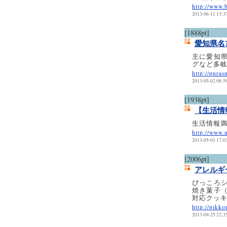
http://www.
2013-06-11 13:3
[1888pt]
愛知県名
主に愛知
グなど多
http://pura
2013-05-02 08:5
[1938pt]
【生活情
生活情報満
http://www.
2013-05-01 17:0
[2006pt]
アレルギ
ぴっころ
焼き菓子
対応クッ
http://pikko
2013-04-25 22:3