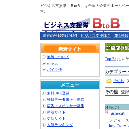
ビジネス支援隊「ＢtoＢ」は全国の企業のホームペ
す。
現在の登録数は918件
ビジネス支援隊？
URL登録
無線について
Top Page
» 
umecat
バイク便
カテゴリー 
その他
（
その他
登録
無料URL登録
登録データ修正・削除
広告・スポンサー募集
[4786pt]
新着サイト
umecat
更新サイト
レディース
人気ランキング
http://www.