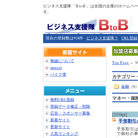
ビジネス支援隊「ＢtoＢ」は全国の企業のホームペ
す。
現在の登録数は918件
ビジネス支援隊？
URL登録
無線について
Top Page
» 
umecat
バイク便
カテゴリー 
金融
（6
マネー・保
無料URL登録
登録データ修正・削除
広告・スポンサー募集
[2338pt]
新着サイト
手形割引
更新サイト
手形割引
人気ランキング
で御社の