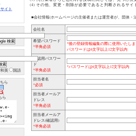
ト
(4) その他、変更・削除が必要であると判断されるサイ
クサイト
■会社情報(ホームページの主催者または運営者が、団体・法
会社名
希望パスワード
*後の登録情報編集の際に使用いたしま
*半角必須
パスワードは6文字以上12文字以内
確認用パスワー
ド
*パスワードは6文字以上12文字以内
*半角必須
和英
国語
担当者名
ちら
*必須
担当者メールア
ちら
ドレス
*半角必須
担当者メールア
ドレス(確認用)
*半角必須