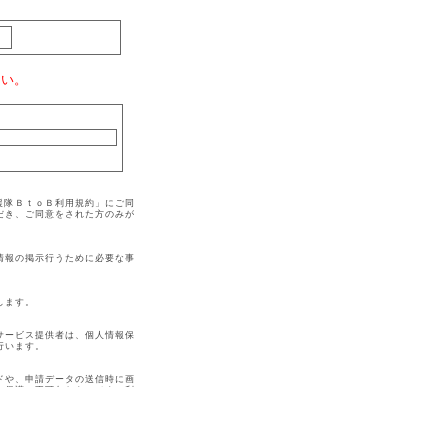
さい。
支援隊ＢｔｏＢ利用規約」にご同
だき、ご同意をされた方のみが
情報の掲示行うために必要な事
します。
サービス提供者は、個人情報保
行います。
ドや、申請データの送信時に画
の保護に不可欠なものです。利
られないように管理してくださ
は、速やかに当該手続の担当部