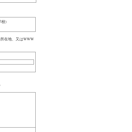
？
学校)
所在地、又はWWW
)