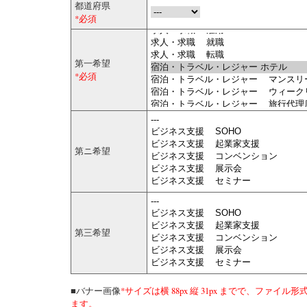
都道府県
*必須
第一希望
*必須
第ニ希望
第三希望
■バナー画像
*サイズは横 88px 縦 31px までで、ファイル形式
ます。