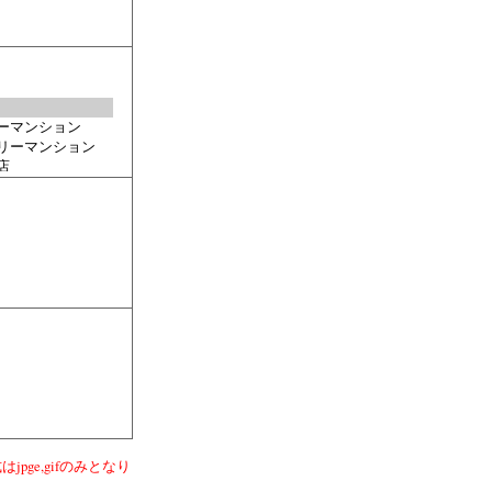
はjpge,gifのみとなり