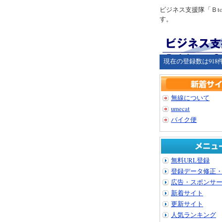
ビジネス支援隊「Ｂ
す。
現在の登録数は918
無線について
umecat
バイク便
無料URL登録
登録データ修正
広告・スポンサ
新着サイト
更新サイト
人気ランキング