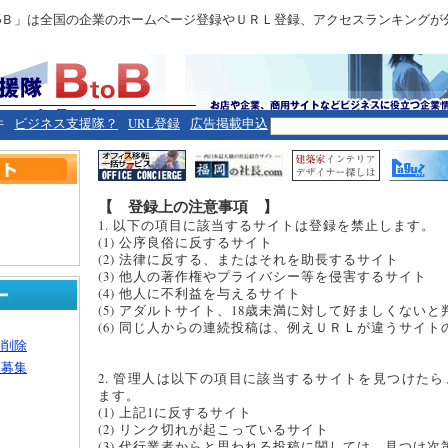
toＢ」は全国の企業のホームページ登録やＵＲＬ登録、アクセスランキングが
件
ビジネス支援隊？
URL登録
広告掲載申込
【 登録上の注意事項 】
1. 以下の項目に該当するサイトは登録を禁止します。
(1) 公序良俗に反するサイト
(2) 法律に反する、またはそれを助長するサイト
(3) 他人の著作権やプライバシー等を侵害するサイト
(4) 他人に不利益を与えるサイト
(5) アダルトサイト、18歳未満に対して好ましくない
(6) 同じ人からの連続投稿は、例えＵＲＬが違うサイ
・削除
ー募集
2. 管理人は以下の項目に該当するサイトを見つけた
ます。
(1) 上記1に反するサイト
(2) リンク切れが起こっているサイト
(3) 代行業者からと思われる投稿に関しては、見つけ