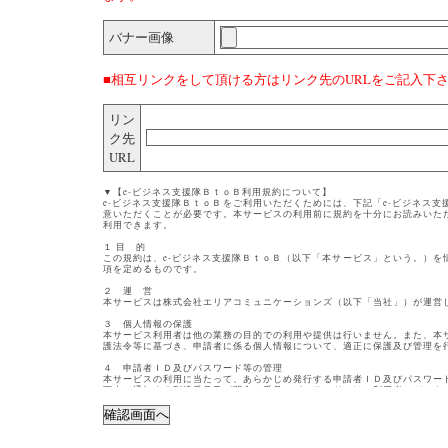
バナー画像
■相互リンクをして頂ける方はリンク先のURLをご記入下
リン
ク先
URL
▼【e-ビジネス支援隊ＢｔｏＢ利用規約について】
e-ビジネス支援隊ＢｔｏＢをご利用いただくためには、下記「e-ビジネス
意いただくことが必要です。本サービスの利用前に規約を十分にお読みいた
利用できます。
１ 目 的
この規約は、e-ビジネス支援隊ＢｔｏＢ（以下「本サービス」という。）を
項を定めるものです。
２ 運 営
本サービスは株式会社エリアコミュニケーションズ（以下「当社」）が運営
３ 個人情報の保護
本サービス利用者は他の業務の目的での利用や提供は行いません。また、本
護法令等に基づき、申請者に係る個人情報について、適正に保護及び管理を
４ 申請者ＩＤ及びパスワード等の管理
本サービスの利用に当たって、あらかじめ発行する申請者ＩＤ及びパスワー
面上で通知する到達番号及び問合せ番号（パスワード）は、利用者のデータ
用者は、次の事項を必ず守ってください。
（１） 申請者ＩＤ、パスワード、到達番号及び問合せ番号は、他人に知
い。
（２） 他人からのパスワードなどの照会には応じないでください。
（３） 申請者ＩＤ、パスワード、到達番号及び問合せ番号を紛失した場合