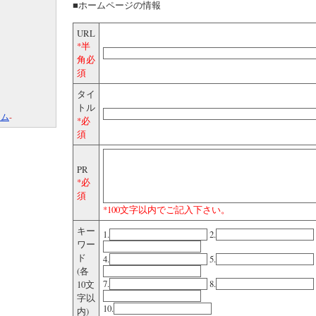
■ホームページの情報
URL
*半
角必
須
タイ
トル
コム
-
*必
須
PR
*必
須
*100文字以内でご記入下さい。
キー
1.
2.
ワー
ド
4.
5.
(各
7.
8.
10文
字以
10.
内)