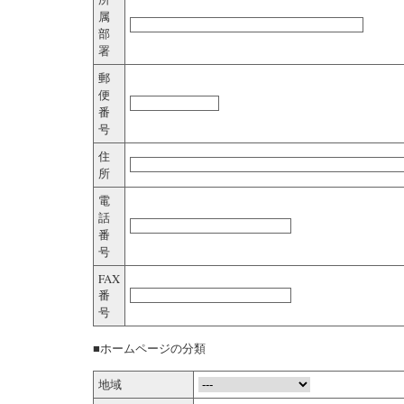
属
部
署
郵
便
番
号
住
所
電
話
番
号
FAX
番
号
■ホームページの分類
地域