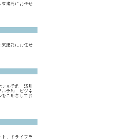
大東建託にお任せ
大東建託にお任せ
ホテル予約 済州
テル予約 ビジネ
ルをご用意してお
ント、ドライフラ