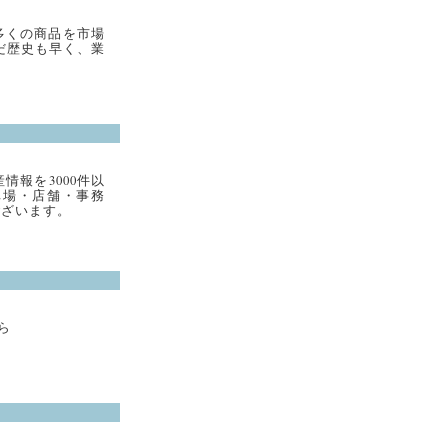
多くの商品を市場
だ歴史も早く、業
報を3000件以
車場・店舗・事務
ございます。
ら