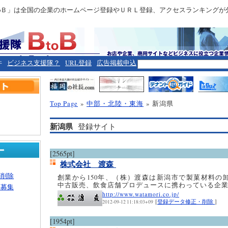
toＢ」は全国の企業のホームページ登録やＵＲＬ登録、アクセスランキングが
件
ビジネス支援隊？
URL登録
広告掲載申込
Top Page
»
中部・北陸・東海
» 新潟県
新潟県
登録サイト
[2565pt]
株式会社 渡森
・削除
創業から150年、（株）渡森は新潟市で製菓材料の
中古販売、飲食店舗プロデュースに携わっている企
ー募集
http://www.watamori.co.jp/
[
登録データ修正・削除
]
2012-09-12 11:18:03+09
[1954pt]