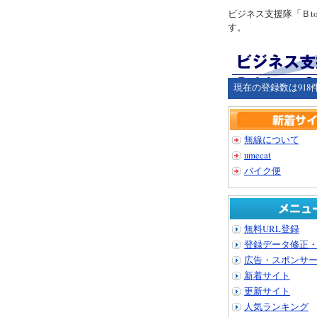
ビジネス支援隊「Ｂ
す。
現在の登録数は918
無線について
umecat
バイク便
無料URL登録
登録データ修正
広告・スポンサ
新着サイト
更新サイト
人気ランキング