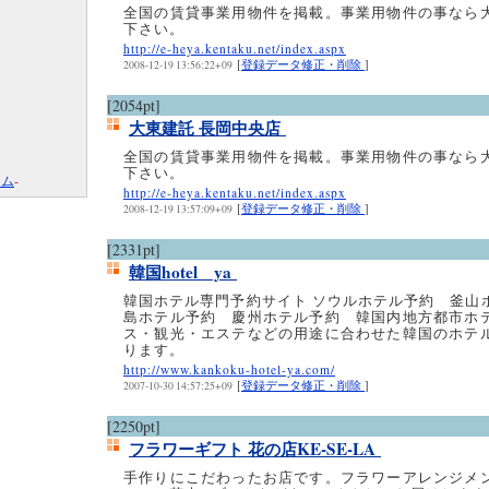
全国の賃貸事業用物件を掲載。事業用物件の事なら
下さい。
http://e-heya.kentaku.net/index.aspx
[
登録データ修正・削除
]
2008-12-19 13:56:22+09
[2054pt]
大東建託 長岡中央店
全国の賃貸事業用物件を掲載。事業用物件の事なら
下さい。
コム
-
http://e-heya.kentaku.net/index.aspx
[
登録データ修正・削除
]
2008-12-19 13:57:09+09
[2331pt]
韓国hotel ya
韓国ホテル専門予約サイト ソウルホテル予約 釜山
島ホテル予約 慶州ホテル予約 韓国内地方都市ホ
ス・観光・エステなどの用途に合わせた韓国のホテ
ります。
http://www.kankoku-hotel-ya.com/
[
登録データ修正・削除
]
2007-10-30 14:57:25+09
[2250pt]
フラワーギフト 花の店KE-SE-LA
手作りにこだわったお店です。フラワーアレンジメ