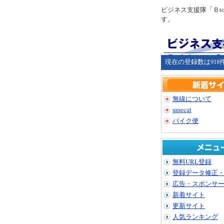
ビジネス支援隊「Ｂ
す。
現在の登録数は918
無線について
umecat
バイク便
無料URL登録
登録データ修正
広告・スポンサ
新着サイト
更新サイト
人気ランキング