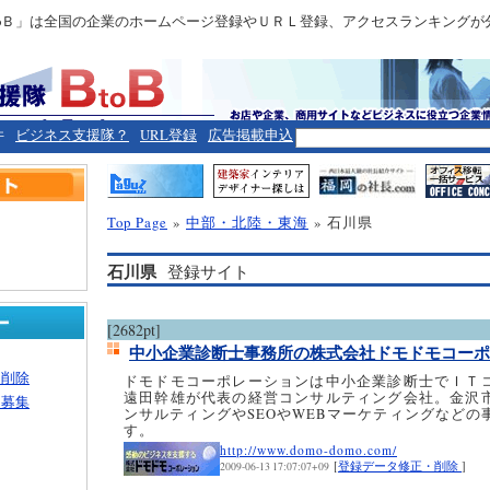
toＢ」は全国の企業のホームページ登録やＵＲＬ登録、アクセスランキングが
件
ビジネス支援隊？
URL登録
広告掲載申込
Top Page
»
中部・北陸・東海
» 石川県
石川県
登録サイト
[2682pt]
中小企業診断士事務所の株式会社ドモドモコー
・削除
ドモドモコーポレーションは中小企業診断士でＩＴ
遠田幹雄が代表の経営コンサルティング会社。金沢
ー募集
ンサルティングやSEOやWEBマーケティングなどの
す。
http://www.domo-domo.com/
[
登録データ修正・削除
]
2009-06-13 17:07:07+09