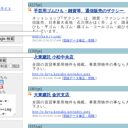
ト
[4225pt]
クサイト
手芸用ゴムひも・雑貨等、通信販売のザクシー
ネットショップ｢ザクシー」は、雑貨・ファンシー
信販売。日本最大産地「石川県かほく市」より、国
ひも・平ゴム・丸ゴム・織ゴム・コールゴム・組ひ
をしています。
http://zaｋcy.com/
[
登録データ修正・削除
]
2012-05-12 16:12:17+09
[1705pt]
大東建託 小松中央店
全国の賃貸事業用物件を掲載。事業用物件の事なら
和英
国語
下さい。
http://e-heya.kentaku.net/index.aspx
ちら
[
登録データ修正・削除
]
2008-12-19 14:05:15+09
[1801pt]
ちら
大東建託 金沢支店
全国の賃貸事業用物件を掲載。事業用物件の事なら
下さい。
http://e-heya.kentaku.net/index.aspx
[
登録データ修正・削除
]
2008-12-19 14:03:11+09
[5351pt]