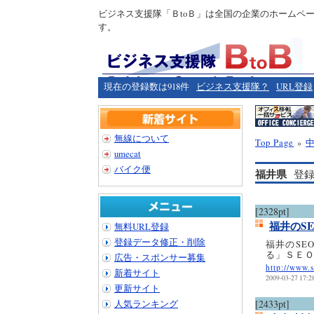
ビジネス支援隊「ＢtoＢ」は全国の企業のホームペ
す。
現在の登録数は918件
ビジネス支援隊？
URL登録
無線について
Top Page
»
umecat
バイク便
福井県
登録
[2328pt]
福井のS
無料URL登録
登録データ修正・削除
福井のSE
る」ＳＥ
広告・スポンサー募集
http://www.
新着サイト
2009-03-27 17:2
更新サイト
人気ランキング
[2433pt]