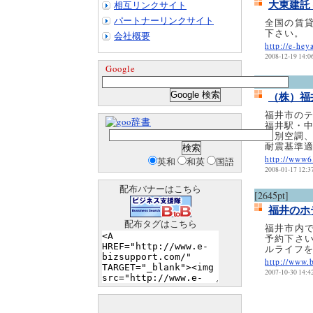
大東建託
相互リンクサイト
パートナーリンクサイト
全国の賃
下さい。
会社概要
http://e-hey
2008-12-19 14:0
Google
[2567pt]
（株）福
福井市のテ
辞書
福井駅・
個別空調
耐震基準
http://www6
英和
和英
国語
2008-01-17 12:3
配布バナーはこちら
[2645pt]
福井のホ
配布タグはこちら
福井市内
予約下さ
ルライフ
http://www.
2007-10-30 14:4