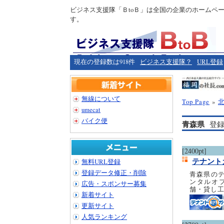
ビジネス支援隊「ＢtoＢ」は全国の企業のホームペ
す。
現在の登録数は918件
ビジネス支援隊？
URL登録
無線について
Top Page
»
umecat
バイク便
青森県
登録
[2400pt]
テナント
無料URL登録
登録データ修正・削除
青森県の
ンタルオ
広告・スポンサー募集
舗・貸し
新着サイト
更新サイト
人気ランキング