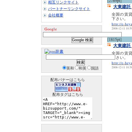
[2789pt]
相互リンクサイト
大東建託
パートナーリンクサイト
全国の賃
会社概要
下さい。
http://e-hey
Google
2008-12-11 10:5
[1815pt]
大東建託
辞書
全国の賃
下さい。
http://e-hey
英和
和英
国語
2008-12-11 10:5
配布バナーはこちら
配布タグはこちら