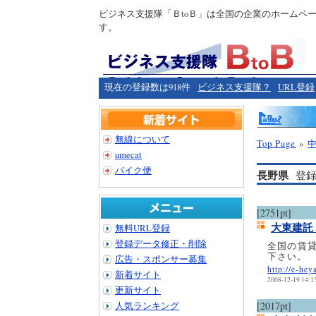
ビジネス支援隊「ＢtoＢ」は全国の企業のホームペ
す。
現在の登録数は918件
ビジネス支援隊？
URL登録
無線について
Top Page
»
umecat
バイク便
長野県
登録
[2751pt]
大東建託
無料URL登録
登録データ修正・削除
全国の賃
下さい。
広告・スポンサー募集
http://e-hey
新着サイト
2008-12-19 14:1
更新サイト
人気ランキング
[2017pt]