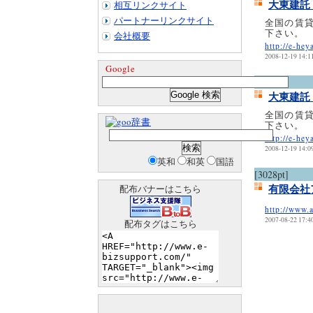
大東建託
相互リンクサイト
パートナーリンクサイト
全国の賃
下さい。
会社概要
http://e-hey
2008-12-19 14:1
Google
[2103pt]
大東建託
全国の賃
辞書
下さい。
http://e-hey
2008-12-19 14:0
英和
和英
国語
[3028pt]
有限会社
配布バナーはこちら
http://www.a
2007-08-22 17:4
配布タグはこちら