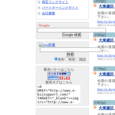
[2059pt]
相互リンクサイト
大東建託
パートナーリンクサイト
全国の賃
会社概要
下さい。
http://e-hey
Google
2008-12-19 14:2
[1960pt]
大東建託
辞書
全国の賃
下さい。
http://e-hey
英和
和英
国語
2008-12-19 14:1
[1799pt]
配布バナーはこちら
大東建託
全国の賃
配布タグはこちら
下さい。
http://e-hey
2008-12-19 14:1
[1905pt]
大東建託
全国の賃