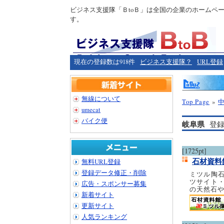
ビジネス支援隊「ＢtoＢ」は全国の企業のホームペ
す。
現在の登録数は918件
ビジネス支援隊？
URL登録
無線について
Top Page
»
umecat
バイク便
岐阜県
登録
[1725pt]
石材資料
無料URL登録
登録データ修正・削除
ミツル陶
ツサイト
広告・スポンサー募集
の天然石
新着サイト
更新サイト
人気ランキング