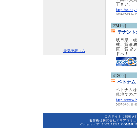
下さい。
http://e-hey
2008-12-19 14:1
[2741pt]
テナント
岐阜県・
載。貸事
庫・賃貸
-
天気予報コム
-
ドへ！
[4180pt]
ベトナム
ベトナム
現地での
http://www.
2007-09-01 18:4
このサイトに掲載さ
著作権は
株式会社エリアコミュ
Copyright(C) 2007.AREA COMMUNI