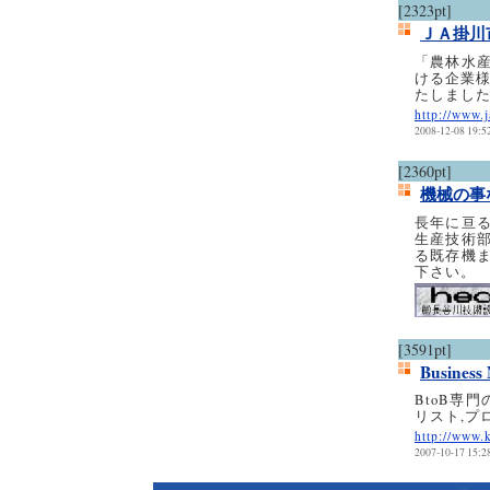
[2323pt]
ＪＡ掛川
「農林水
ける企業様
たしまし
http://www.
2008-12-08 19:5
[2360pt]
機械の事
長年に亘
生産技術
る既存機
下さい。
[3591pt]
Business
BtoB専
リスト,プ
http://www.k
2007-10-17 15:2