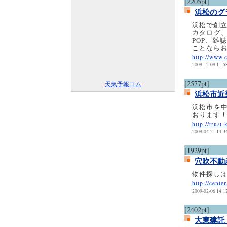
[2205pt]
浜松のグ
浜松で創
カタログ
POP、雑
ことなら
http://www.c
2009-12-09 11:5
[2577pt]
-
天気予報コム
-
浜松市近
浜松市を
おります
http://trust
2009-04-21 14:3
[1929pt]
穴吹不動
物件探し
http://cente
2009-02-06 14:1
[2402pt]
大東建託