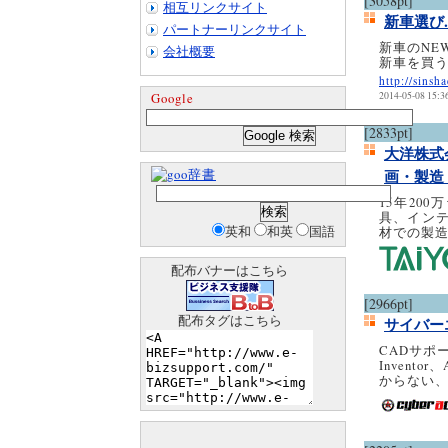
[3058pt]
相互リンクサイト
新車選び
パートナーリンクサイト
新車のNE
会社概要
新車を買
http://sinsh
Google
2014-05-08 15:3
[2833pt]
大洋株式
辞書
画・製造
15年20
具、インテ
英和
和英
国語
材での製造
配布バナーはこちら
[2966pt]
配布タグはこちら
サイバー
CADサポ
Inventor
からない