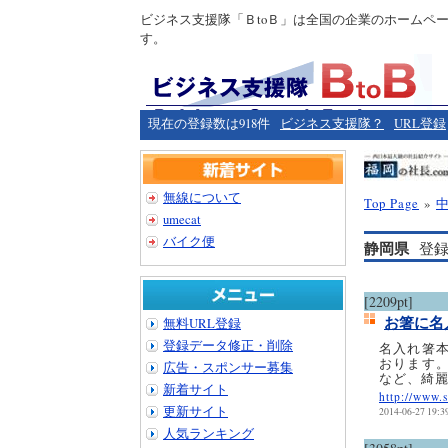
ビジネス支援隊「ＢtoＢ」は全国の企業のホームペ
す。
現在の登録数は918件
ビジネス支援隊？
URL登録
無線について
Top Page
»
umecat
バイク便
静岡県
登録
[2209pt]
お箸に名
無料URL登録
登録データ修正・削除
名入れ箸
おります
広告・スポンサー募集
など、綺
新着サイト
http://www.s
更新サイト
2014-06-27 19:3
人気ランキング