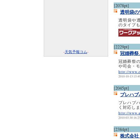
[2078pt]
透明袋の
透明袋や
のタイプ
[2229pt]
-
天気予報コム
-
冠婚葬祭
冠婚葬祭
や司会・
http://www.
2010-10-13 13:4
[2045pt]
プレハブ
プレハブ
く対応し
http://www.a
2010-03-30 16:2
[2384pt]
株式会社