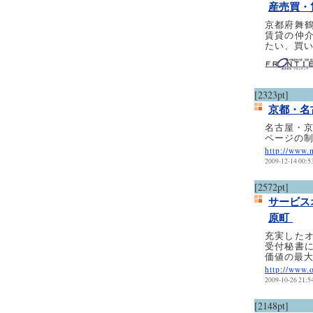
産売買・
京都府舞
賃貸の仲
たい、買
[2323pt]
京都・名古
名古屋・京
ページの制
http://www.
2009-12-14 00:5
[2572pt]
サービス
原町
充実したオ
受付秘書
価値の最
http://www.o
2009-10-26 21:5
[2148pt]