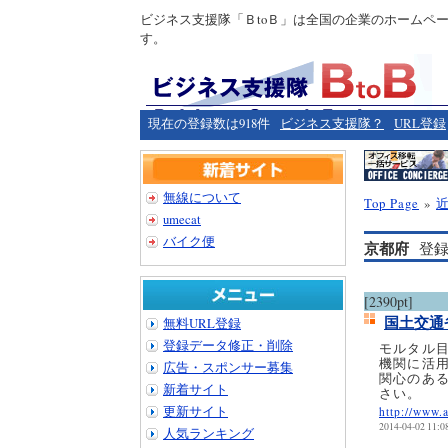
ビジネス支援隊「ＢtoＢ」は全国の企業のホームペ
す。
現在の登録数は918件
ビジネス支援隊？
URL登録
無線について
Top Page
»
umecat
バイク便
京都府
登録
[2390pt]
国土交通
無料URL登録
登録データ修正・削除
モルタル
機関に活
広告・スポンサー募集
関心のあ
新着サイト
さい。
更新サイト
http://www.
2014-04-02 11:0
人気ランキング