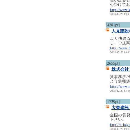
長い歴史
心掛けて
http://www.
2008-12-20 13:4
[4281pt]
人見建設
より快適
し、ご提
http://www.
2008-12-20 13:4
[2655pt]
株式会社
賃事務所/
よう多種
http://www.
2008-12-20 13:3
[1739pt]
大東建託
全国の賃
下さい。
http://e-hey
2008-12-20 13:3