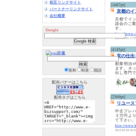
相互リンクサイト
[1687pt]
パートナーリンクサイト
京都のイ
会社概要
京都でイ
談会のご案
す。
Google
http://www.
2013-01-01 17:5
[4145pt]
辞書
京の仕出
創業明治
ます。ネ
英和
和英
国語
出し専門
配布バナーはこちら
[2369pt]
配布タグはこちら
リユース
中古プレ
３万円よ
て下さい
http://www.
2012-05-28 16:5