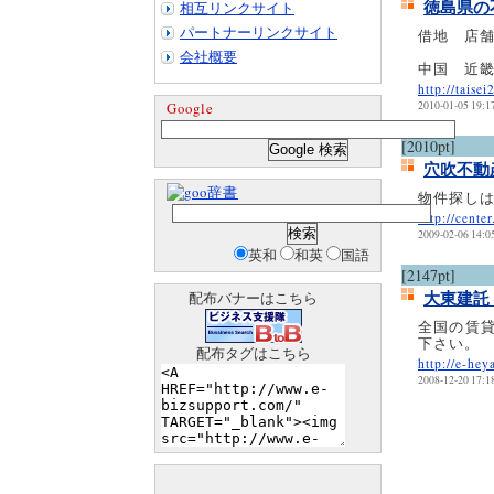
徳島県の
相互リンクサイト
パートナーリンクサイト
借地 店
会社概要
中国 近
http://taisei
Google
2010-01-05 19:1
[2010pt]
穴吹不動
辞書
物件探し
http://cente
2009-02-06 14:0
英和
和英
国語
[2147pt]
大東建託
配布バナーはこちら
全国の賃
下さい。
配布タグはこちら
http://e-hey
2008-12-20 17:1