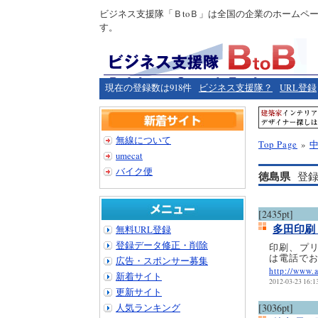
ビジネス支援隊「ＢtoＢ」は全国の企業のホームペ
す。
現在の登録数は918件
ビジネス支援隊？
URL登録
無線について
Top Page
»
umecat
バイク便
徳島県
登録
[2435pt]
多田印
無料URL登録
登録データ修正・削除
印刷、プ
は電話で
広告・スポンサー募集
http://www.a
新着サイト
2012-03-23 16:1
更新サイト
人気ランキング
[3036pt]