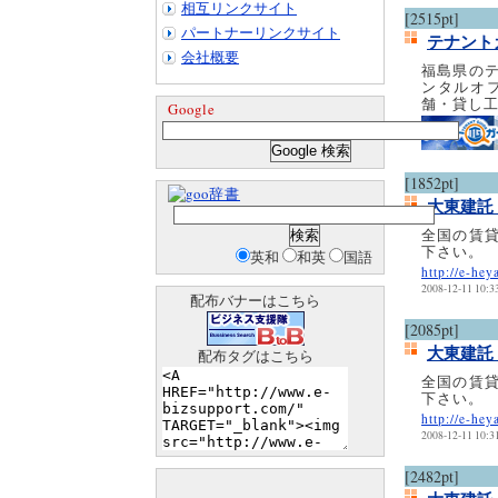
相互リンクサイト
[2515pt]
パートナーリンクサイト
テナント
会社概要
福島県の
ンタルオ
舗・貸し
Google
[1852pt]
辞書
大東建託
全国の賃
下さい。
英和
和英
国語
http://e-hey
2008-12-11 10:3
配布バナーはこちら
[2085pt]
大東建託
配布タグはこちら
全国の賃
下さい。
http://e-hey
2008-12-11 10:3
[2482pt]