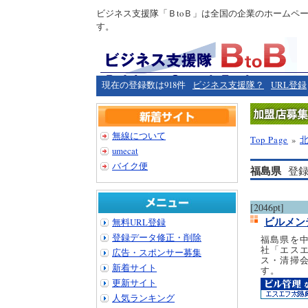
ビジネス支援隊「ＢtoＢ」は全国の企業のホームペ
す。
現在の登録数は918件
ビジネス支援隊？
URL登録
無線について
Top Page
»
umecat
バイク便
福島県
登録
[2046pt]
ビルメン
無料URL登録
登録データ修正・削除
福島県を
社「エス
広告・スポンサー募集
ス・清掃
新着サイト
す。
更新サイト
人気ランキング