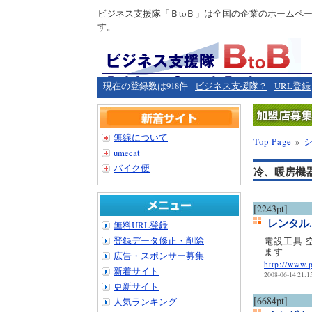
ビジネス支援隊「ＢtoＢ」は全国の企業のホームペ
す。
現在の登録数は918件
ビジネス支援隊？
URL登録
無線について
Top Page
»
umecat
バイク便
冷、暖房機
[2243pt]
レンタル
無料URL登録
登録データ修正・削除
電設工具 
ます
広告・スポンサー募集
http://www.p
新着サイト
2008-06-14 21:1
更新サイト
[6684pt]
人気ランキング