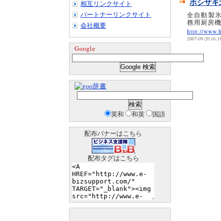
ホシザキ
相互リンクサイト
パートナーリンクサイト
全自動製
務用厨房
会社概要
http://www.h
2007-09-20 16:1
Google
辞書
英和
和英
国語
配布バナーはこちら
配布タグはこちら