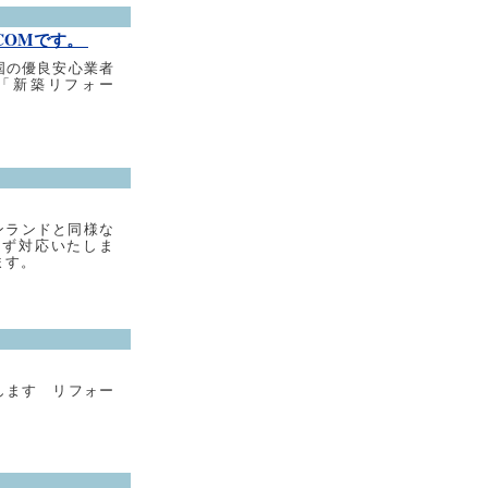
COMです。
国の優良安心業者
「新築リフォー
ンランドと同様な
わず対応いたしま
ます。
します リフォー
い