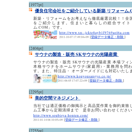
[1977pt]
優良住宅会社をご紹介している新築 リフォーム.
新築・リフォームをお考えなら徹底厳選比較！！全
をご紹介します。住まいと暮らしの総合サイト
ム.COM」です。
http://www.xn--jckte8ayb1f9769aol6a.com
[
登録データ修正・削除
]
2011-10-07 17:49:04+09
[2404pt]
サウナの製造・販売 SKサウナの光陽産業
サウナの製造・販売 SKサウナの光陽産業 本場フィ
本格サウナをホームサウナ(家庭用)・業務用を問
す。また、特注品・ オーダーメイドにも対応いたし
http://www.kouyousangyo.co.jp/
[
登録データ修正・削除
]
2011-06-05 17:07:22+09
[2295pt]
美的空間マネジメント
当社では適正価格の御掲示と高品質作業を御約束致
ム工事から定期清掃まで 是非お問い合わせくださ
http://www.soubisya-honten.com/
[
登録データ修正・削除
]
2011-01-14 08:10:05+09
[2755pt]