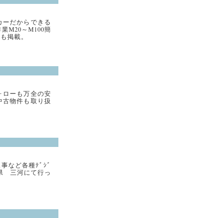
カーだからできる
M20～M100簡
金も掲載。
ォローも万全の安
中古物件も取り扱
。
など各種ﾃﾞｼﾞ
県 三河にて行っ