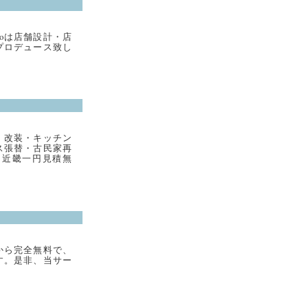
coは店舗設計・店
プロデュース致し
・改装・キッチン
ス張替・古民家再
・近畿一円見積無
から完全無料で、
す。是非、当サー