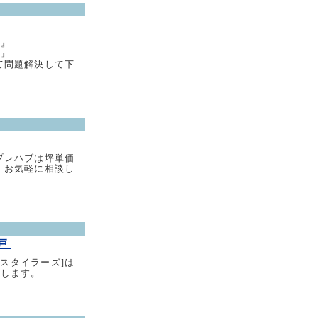
い』
い』
て問題解決して下
プレハブは坪単価
。お気軽に相談し
神戸
[スタイラーズ]は
致します。