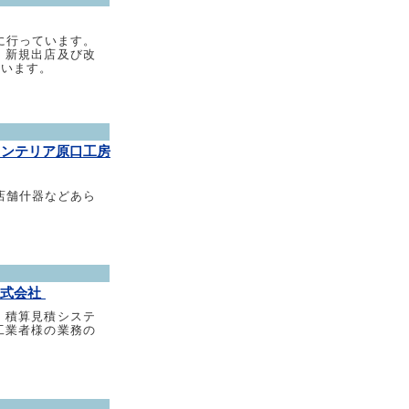
に行っています。
、新規出店及び改
ています。
インテリア原口工房
.店舗什器などあら
株式会社
、積算見積システ
工業者様の業務の