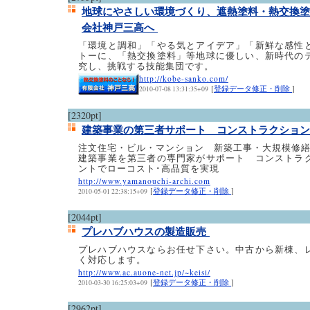
地球にやさしい環境づくり、遮熱塗料・熱交換塗
会社神戸三高へ
「環境と調和」「やる気とアイデア」「新鮮な感性
トーに、「熱交換塗料」等地球に優しい、新時代の
究し、挑戦する技能集団です。
http://kobe-sanko.com/
[
登録データ修正・削除
]
2010-07-08 13:31:35+09
[2320pt]
建築事業の第三者サポート コンストラクショ
注文住宅・ビル・マンション 新築工事・大規模修
建築事業を第三者の専門家がサポート コンストラ
ントでローコスト･高品質を実現
http://www.yamanouchi-archi.com
[
登録データ修正・削除
]
2010-05-01 22:38:15+09
[2044pt]
プレハブハウスの製造販売
プレハブハウスならお任せ下さい。中古から新棟、
く対応します。
http://www.ac.auone-net.jp/~keisi/
[
登録データ修正・削除
]
2010-03-30 16:25:03+09
[2962pt]