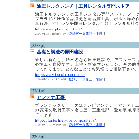
油圧トルクレンチ｜工具レンタル専門ストア
油圧トルクレンチの工具レンタル専門ストア。メー
プララドの圧倒的品揃えと高品質工具。ボルト締め作業
単解決。油圧レンチ即日レンタル可能！レンタル料
http://www.plarad-rent.net/
[
登録データ修正・削除
]
2009-01-23 12:00:54+09
[2288pt]
基礎と構造の原田建設
新しい暮らし、始めるなら原田建設で。アフターフ
心施工が自慢です。土地・新築マンション、その他
っております。どんなことでも気軽にご相談下さい
http://www.harada-nara.com/
[
登録データ修正・削除
]
2009-01-22 15:18:50+09
[2261pt]
アンテナ工事
プランテックサービスはテレビアンテナ、アンテナ工事
ﾀﾙ家電の取付工事を名古屋 三重北部 愛知県 岐阜
ています
http://plantechservice.co.jp/antena/
[
登録データ修正・削除
]
2008-05-20 21:59:05+09
[2205pt]