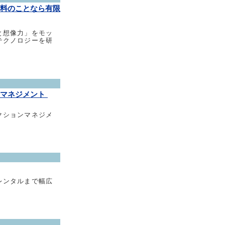
料のことなら有限
と想像力」をモッ
テクノロジーを研
ンマネジメント
繕
クションマネジメ
レンタルまで幅広