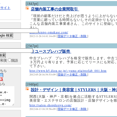
ト
[1843pt]
クサイト
店舗内装工事の企業間取引
『現状の顧客だけだと売上げが思うように上がらな
『営業に廻っている時間もないしその足掛かりもな
こんな店舗内装工事業者さん、このサイトに登録し
さい。
http://tenpo-omakase.com/
[
登録データ修正・削除
]
2012-11-26 14:41:14+09
[2367pt]
リユースプレハブ販売
中古プレハブ プレハブを格安で販売します。中古
和英
国語
３万円より有ります。予算に応じてリースにも対応
て下さい。
ちら
http://www.h5.dion.ne.jp/~yume-pla/prefab_001.htm
[
登録データ修正・削除
]
2012-05-28 16:54:53+09
ちら
[1940pt]
設計・デザイン｜美容室｜STYLERS｜大阪・
関西[大阪・神戸・京都]を拠点に活動するSTYLERS
美容室・エステサロンの店舗設計・店舗デザインを
http://salon-shopdesign.com/
[
登録データ修正・削除
]
2012-04-13 18:19:58+09