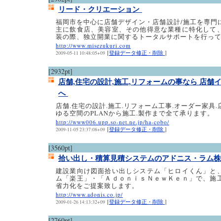
リード・クリエーション
福岡市を中心に店舗デザイン・店舗設計/施工を専門
主に飲食店、美容室、その他得意な業種に特化して
装の際、独立開業に関するトータルサポートを行っ
http://www.misezukuri.com
[
登録データ修正・削除
]
2009-05-11 10:48:05+09
[2932pt]
店舗,住宅の設計,施工,リフォームの事なら 店舗
へ
店舗.住宅の設計.施工.リフォーム工事.オーダー家具
ゆる空間のPLANから施工.製作まで全て承ります。
http://www006.upp.so-net.ne.jp/ha-cobo/
[
登録データ修正・削除
]
2009-11-05 23:37:08+09
[3560pt]
拾い出し・積算見積システムのアドニス・ラム
建設業向け図面拾い出しシステム「ヒロイくん」と
ム「楽王」・「ＡｄｏｎｉｓＮｅｗＫｅｎ」で、施
省力化をご提案致します。
http://www.adonis.co.jp/
[
登録データ修正・削除
]
2009-01-26 14:13:32+09
[2760pt]