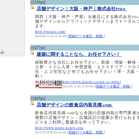
[2356pt]
店舗デザイン｜大阪・神戸｜株式会社trico
関西（大阪・神戸・芦屋）を拠点にする株式会社tri
舗デザインからグラフィックデザインまでトータル
ます。
http://triiico.com/
[
登録データ修正・削除
]
2012-04-13 18:15:36+09
[1877pt]
コム
-
建築に関することなら、お任せ下さい！
経験豊かな当社にお任せ下さい。新築・増築・解体
入替・トイレ入替・外壁塗装・エクステリア・クロ
生・エコ住宅など何でもお任せ下さい！堺・大阪
料！
http://www.daichi-create.co.jp/pc/
[
登録データ修正・削除
]
2012-04-12 10:15:29+09
[2405pt]
店舗デザインの飲食店内装見積.com
飲食店内装見積.comなら全国の店舗内装の専門業者
複数の店舗デザイン・店舗設計の提案が受けられま
ビスをご利用し繁盛店を作って下さい。
http://www.tenpo-kouji.com
[
登録データ修正・削除
]
2012-03-29 09:28:15+09