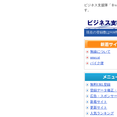
ビジネス支援隊「Ｂ
す。
現在の登録数は918
無線について
umecat
バイク便
無料URL登録
登録データ修正
広告・スポンサ
新着サイト
更新サイト
人気ランキング