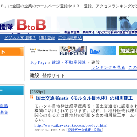
toＢ」は全国の企業のホームページ登録やＵＲＬ登録、アクセスランキングが
件
ビジネス支援隊？
URL登録
広告掲載申込
Top Page
»
建設・不動産関連
» 建設
ランキングを見る
この
建設
登録サイト
[2389pt]
国土交通省netis《モルタル目地枠》の相川建工
・削除
モルタル目地枠は経済産業省・国土交通省に認定さ
機関に活用されております。現在、目地枠販売代理
ー募集
関心のある方は目地枠の詳細を含め相川建工ホーム
さい。
http://www.aikawakenko.com/product.html
[
登録データ修正・削除
]
2014-04-02 11:08:15+09