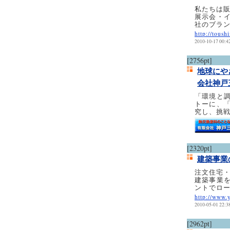
私たちは
展示会・
社のブラ
http://tous
2010-10-17 00:4
[2756pt]
地球にや
会社神戸
「環境と
トーに、
究し、挑
[2320pt]
建築事業
注文住宅
建築事業
ントでロー
http://www.
2010-05-01 22:3
[2962pt]