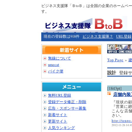
ビジネス支援隊「ＢtoＢ」は全国の企業のホームペ
す。
現在の登録数は918件
ビジネス支援隊？
URL登録
無線について
Top Page
»
umecat
バイク便
設計
登録サ
[1843pt]
店舗内装
無料URL登録
登録データ修正・削除
『現状の
『営業に
広告・スポンサー募集
こんな店
新着サイト
さい。
更新サイト
http://tenp
2012-11-26 14:4
人気ランキング