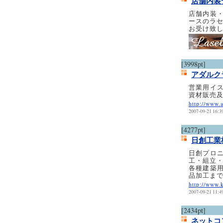
店舗内装
店舗内装・
ースのラセ
お受け致
[3998pt]
アダルク
営業用イ
資材販売
http://www.a
2007-09-21 16:3
[4277pt]
日創工業
日創プロ
工・組立
各種建築
品加工ま
http://www.
2007-09-21 11:4
[2434pt]
ネットコ