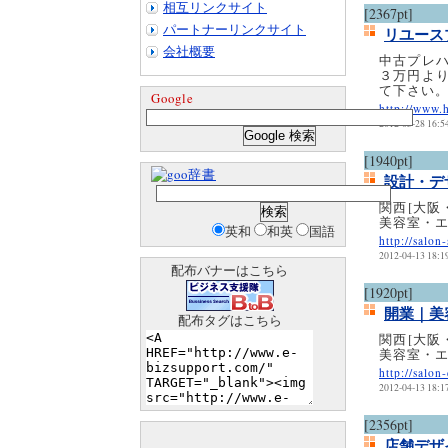
相互リンクサイト
[2367pt]
パートナーリンクサイト
リユース
会社概要
中古プレ
３万円よ
て下さい
Google
http://www.
2012-05-28 16:5
[1940pt]
辞書
設計・デ
関西[大阪
美容室・
英和
和英
国語
http://salon
2012-04-13 18:1
配布バナーはこちら
[1920pt]
開業｜美
配布タグはこちら
関西[大阪
美容室・
http://salon
2012-04-13 18:1
[2356pt]
店舗デザ