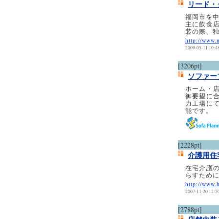
リード・
福岡市を中
主に飲食
装の際、
http://www.
2009-05-11 10:4
[3206pt]
ソファー
ホーム・
御要望に
力工場に
能です。
[2228pt]
介護用住
在宅介護
らすため
http://www.h
2007-11-20 12:5
[2788pt]