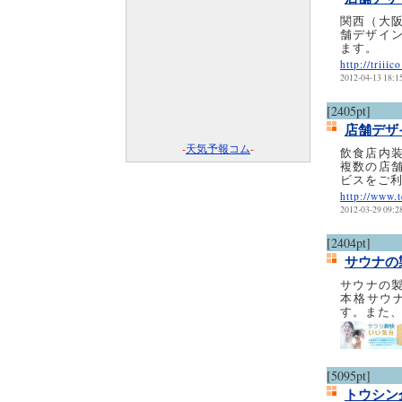
関西（大阪
舗デザイ
ます。
http://triiic
2012-04-13 18:1
[2405pt]
店舗デザ
-
天気予報コム
-
飲食店内装
複数の店
ビスをご
http://www.
2012-03-29 09:2
[2404pt]
サウナの
サウナの製
本格サウ
す。また、
[5095pt]
トウシン