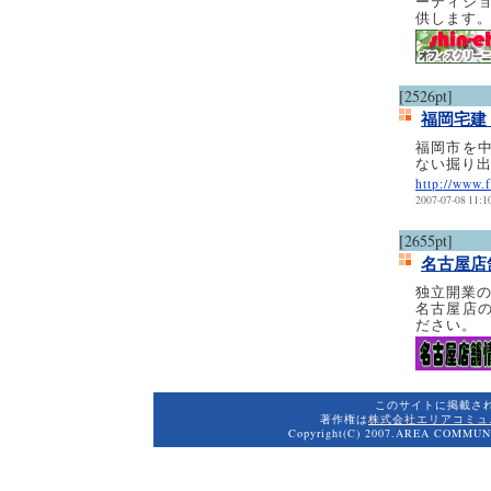
ーティシ
供します
[2526pt]
福岡宅建
福岡市を
ない掘り
http://www.
2007-07-08 11:1
[2655pt]
名古屋店
独立開業
名古屋店
ださい。
このサイトに掲載さ
著作権は
株式会社エリアコミュ
Copyright(C) 2007.AREA COMMUNI