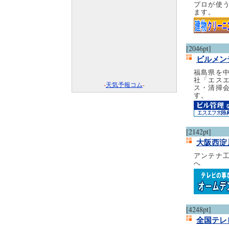
プロが使
ます。
[2046pt]
ビルメン
福島県を
社「エス
-
天気予報コム
-
ス・清掃
す。
[2142pt]
大阪西淀
アンテナ
へ
[4248pt]
全国テレ