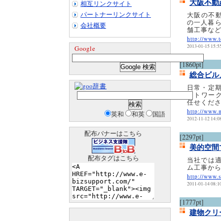
大阪不動
相互リンクサイト
パートナーリンクサイト
大阪の不
の一人暮ら
会社概要
舗工事な
http://www.
2013-01-15 15:5
Google
[1860pt]
総合ビル
辞書
日常・定
ットワーク
任せくだ
http://www.
英和
和英
国語
2012-11-12 14:0
配布バナーはこちら
[2297pt]
美的空間
配布タグはこちら
当社では
ム工事か
http://www.
2011-01-14 08:1
[1777pt]
建物クリ