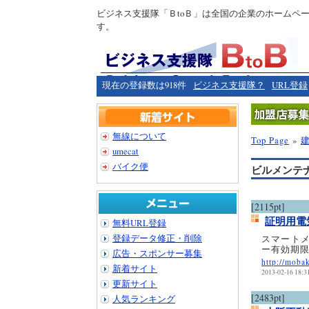
ビジネス支援隊「ＢtoＢ」は全国の企業のホームペ
す。
現在の登録数は918件
ビジネス支援隊？
URL登録
無線について
Top Page
»
umecat
バイク便
ビルメンテ
[2115pt]
証明用電
無料URL登録
登録データ修正・削除
スマート
ー有効期
広告・スポンサー募集
http://moba
新着サイト
2013-02-16 18:3
更新サイト
[2483pt]
人気ランキング