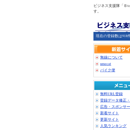
ビジネス支援隊「Ｂ
す。
現在の登録数は918
無線について
umecat
バイク便
無料URL登録
登録データ修正
広告・スポンサ
新着サイト
更新サイト
人気ランキング