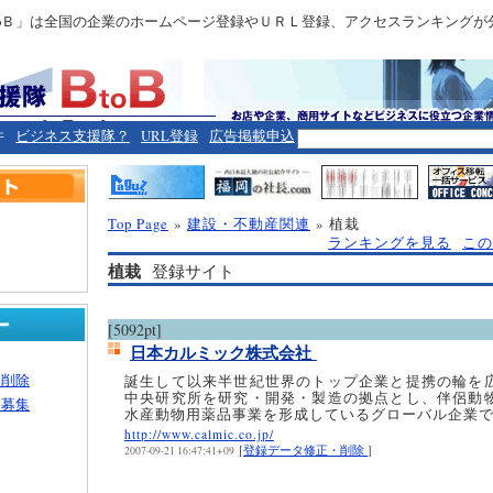
toＢ」は全国の企業のホームページ登録やＵＲＬ登録、アクセスランキングが
件
ビジネス支援隊？
URL登録
広告掲載申込
Top Page
»
建設・不動産関連
» 植栽
ランキングを見る
この
植栽
登録サイト
[5092pt]
日本カルミック株式会社
・削除
誕生して以来半世紀世界のトップ企業と提携の輪を
中央研究所を研究・開発・製造の拠点とし、伴侶動
ー募集
水産動物用薬品事業を形成しているグローバル企業
http://www.calmic.co.jp/
[
登録データ修正・削除
]
2007-09-21 16:47:41+09