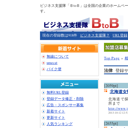
ビジネス支援隊「ＢtoＢ」は全国の企業のホームペ
す。
現在の登録数は918件
ビジネス支援隊？
URL登録
無線について
Top Page
»
umecat
バイク便
法律
登録サ
[2059pt]
北海道
無料URL登録
登録データ修正・削除
北海道で
所まで
広告・スポンサー募集
http://www.j
新着サイト
2013-10-12 12:5
更新サイト
[2655pt]
人気ランキング