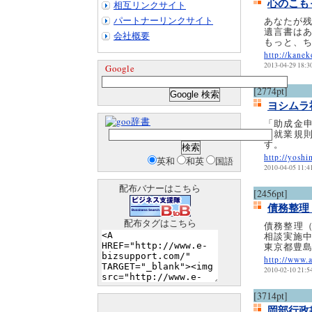
心のこも
相互リンクサイト
パートナーリンクサイト
あなたが
遺言書は
会社概要
もっと、
http://kane
2013-04-29 18:3
Google
[2774pt]
ヨシムラ
辞書
「助成金
「就業規
す。
http://yosh
英和
和英
国語
2010-04-05 11:4
配布バナーはこちら
[2456pt]
債務整理
配布タグはこちら
債務整理
相談実施
東京都豊
http://www.a
2010-02-10 21:5
[3714pt]
岡部行政