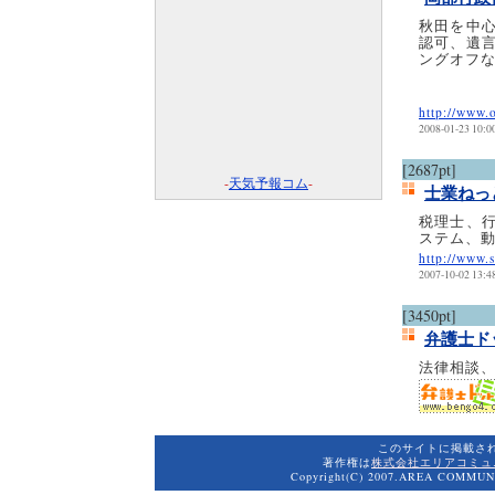
秋田を中
認可、遺
ングオフ
http://www.
2008-01-23 10:0
[2687pt]
-
天気予報コム
-
士業ねっ
税理士、
ステム、
http://www.s
2007-10-02 13:4
[3450pt]
弁護士ド
法律相談
このサイトに掲載さ
著作権は
株式会社エリアコミュ
Copyright(C) 2007.AREA COMMUNI