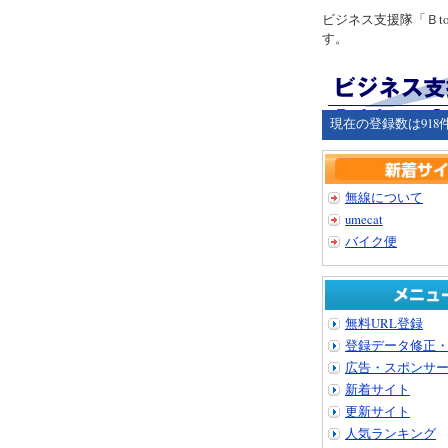
ビジネス支援隊「Ｂ
す。
現在の登録数は918
無線について
umecat
バイク便
無料URL登録
登録データ修正
広告・スポンサ
新着サイト
更新サイト
人気ランキング