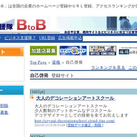
toＢ」は全国の企業のホームページ登録やＵＲＬ登録、アクセスランキングが
件
ビジネス支援隊？
URL登録
広告掲載申込
Top Page
»
資格
» 自己啓発
ランキングを見る
この
自己啓発
登録サイト
[1601pt]
大人のデコレーションアートスクール
・削除
大人のデコレーションアートスクール
少人数制のアットホームなデコスクール
ー募集
デコデザイナーとしての技術を全てお伝えします
http://crystal-decorationschool.cloud-line.com/
[
登録データ修正・削除
]
2013-07-13 15:59:37+09
[6133pt]