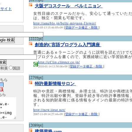
ト
大阪デコスクール ベルミニョン
クサイト
女性目線のスクールだから、安心して通っていた
は、独立・開業も可能です。
http://ameblo.jp/belle-mignon-flower/
[
登録データ修正・削除
]
2013-05-13 15:46:05+09
[2222pt]
創造的C言語プログラム入門講座
普通にあるｅラーニングのように説明を読むだけで
でプログラムを書くので、実務経験に近い学習効果
http://cClip.clipper.co.jp/
[
登録データ修正・削除
]
2010-01-14 13:50:06+09
和英
国語
[2798pt]
ちら
特許最新情報サロン
特許や意匠・商標情報、弁理士法、特許法や商標法
ちら
報、特許出願や審判、登録手続き等の特許事務情報
される知的財産権に係る情報をメインの最新の特許
す。
http://new.iipat.net/
[
登録データ修正・削除
]
2007-11-09 14:27:44+09
[2089pt]
建築資格.com