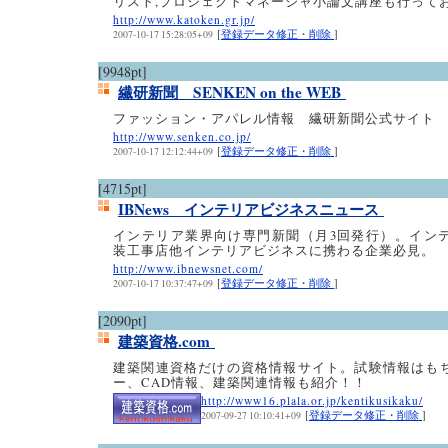
リスト,プロジェクトマネージャ小論文講座も行って
http://www.katoken.gr.jp/
[
登録データ修正・削除
]
2007-10-17 15:28:05+09
[9948pt]
繊研新聞 SENKEN on the WEB
ファッション・アパレル情報 繊研新聞公式サイト
http://www.senken.co.jp/
[
登録データ修正・削除
]
2007-10-17 12:12:44+09
[4715pt]
IBNews インテリアビジネスニュース
インテリア業界向け専門新聞（月3回発行）。イン
装工事店他インテリアビジネスに携わる企業必見。
http://www.ibnewsnet.com/
[
登録データ修正・削除
]
2007-10-17 10:37:47+09
[2090pt]
建築資格.com
建築関連資格だけの資格情報サイト。試験情報はも
ー、CAD情報、建築関連情報も紹介！！
http://www16.plala.or.jp/kentikusikaku/
[
登録データ修正・削除
]
2007-09-27 10:10:41+09