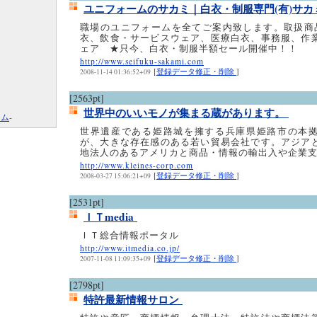
ユニフォームのサカミ｜白衣・制服専門(有)サ
職場のユニフォームを全てご案内致します。取扱商
衣、飲食・サービスウェア、医療白衣、事務服、作
ェア ★只今、白衣・制服半額セール開催中！！
http://www.seifuku-sakami.com
[
登録データ修正・削除
]
2008-11-14 01:36:52+09
[2563pt]
世界中のいいモノが集まる蔵があります。
コム
-
世界遺産である姫路城を擁する兵庫県姫路市の本
が、大きな存在感のある若い貿易会社です。アジア
地法人のあるアメリカと商品・情報の輸出入や企業
http://www.kleines-corp.com
[
登録データ修正・削除
]
2008-03-27 15:06:21+09
[2531pt]
ＩＴmedia
ＩＴ総合情報ポータル
http://www.itmedia.co.jp/
[
登録データ修正・削除
]
2007-11-08 11:09:35+09
[2798pt]
特許最新情報サロン