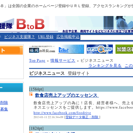
toＢ」は全国の企業のホームページ登録やＵＲＬ登録、アクセスランキングが
件
ビジネス支援隊？
URL登録
広告掲載申込
Top Page
»
情報サービス
» ビジネスニュース
ランキングを見る
この
ビジネスニュース
登録サイト
[1584pt]
飲食店売上アップのエッセンス
・削除
飲食店売上アップの為に！店長、経営者様へ、売上
ネスエッセンスをご提供します。https://www.facebook.c
ー募集
http://www.facebook.com/foodrive
[
登録データ修正・削除
]
2013-01-11 22:16:34+09
[1824pt]