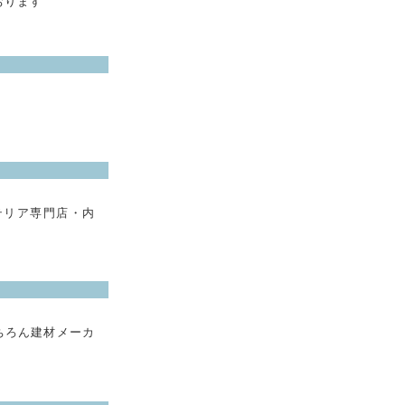
おります
テリア専門店・内
ちろん建材メーカ