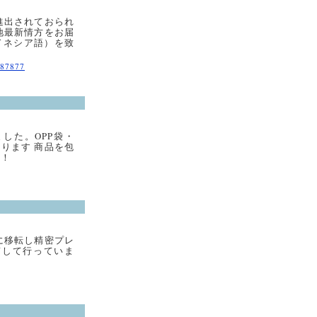
進出されておられ
地最新情方をお届
ドネシア語）を致
087877
した。OPP袋・
作ります 商品を包
い！
に移転し精密プレ
貫して行っていま