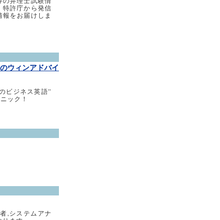
等の弁理士試験情
、特許庁から発信
情報をお届けしま
のウィンアドバイ
のビジネス英語”
クニック！
者,システムアナ