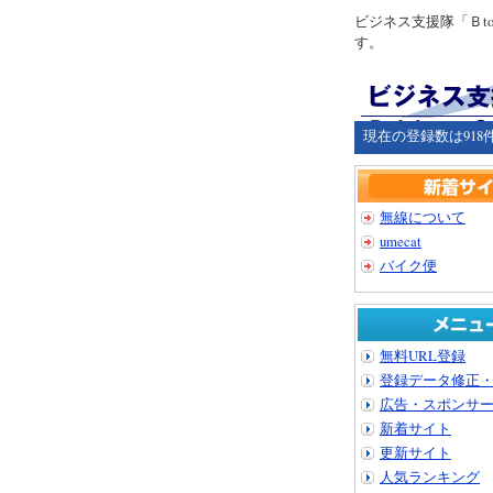
ビジネス支援隊「Ｂ
す。
現在の登録数は918
無線について
umecat
バイク便
無料URL登録
登録データ修正
広告・スポンサ
新着サイト
更新サイト
人気ランキング