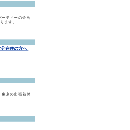
ス
パーティーの企画
おります。
・大分在住の方へ
。東京の出張着付