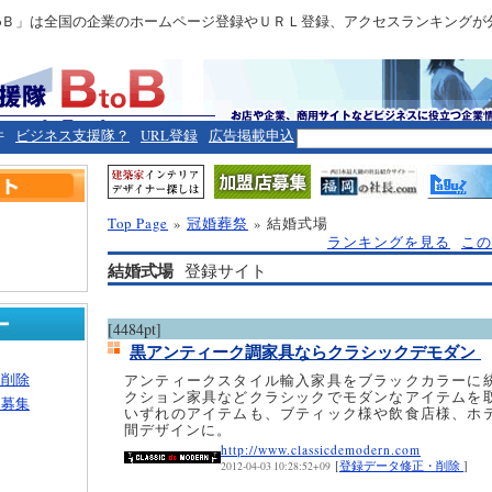
toＢ」は全国の企業のホームページ登録やＵＲＬ登録、アクセスランキングが
件
ビジネス支援隊？
URL登録
広告掲載申込
Top Page
»
冠婚葬祭
» 結婚式場
ランキングを見る
この
結婚式場
登録サイト
[4484pt]
黒アンティーク調家具ならクラシックデモダン
・削除
アンティークスタイル輸入家具をブラックカラーに
クション家具などクラシックでモダンなアイテムを
ー募集
いずれのアイテムも、ブティック様や飲食店様、ホ
間デザインに。
http://www.classicdemodern.com
[
登録データ修正・削除
]
2012-04-03 10:28:52+09