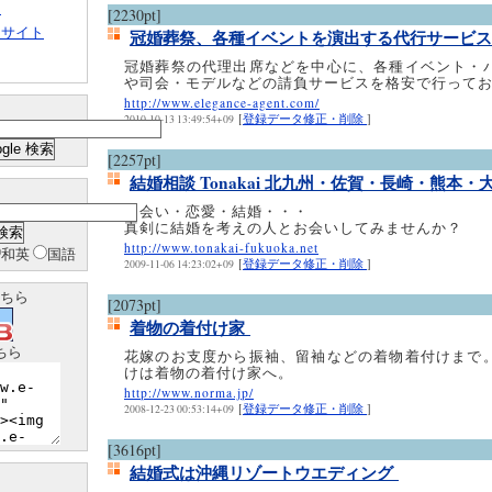
ト
[2230pt]
クサイト
冠婚葬祭、各種イベントを演出する代行サービ
冠婚葬祭の代理出席などを中心に、各種イベント・
や司会・モデルなどの請負サービスを格安で行って
http://www.elegance-agent.com/
[
登録データ修正・削除
]
2010-10-13 13:49:54+09
[2257pt]
結婚相談 Tonakai 北九州・佐賀・長崎・熊本
出会い・恋愛・結婚・・・
真剣に結婚を考えの人とお会いしてみませんか？
http://www.tonakai-fukuoka.net
和英
国語
[
登録データ修正・削除
]
2009-11-06 14:23:02+09
ちら
[2073pt]
着物の着付け家
ちら
花嫁のお支度から振袖、留袖などの着物着付けまで
けは着物の着付け家へ。
http://www.norma.jp/
[
登録データ修正・削除
]
2008-12-23 00:53:14+09
[3616pt]
結婚式は沖縄リゾートウエディング