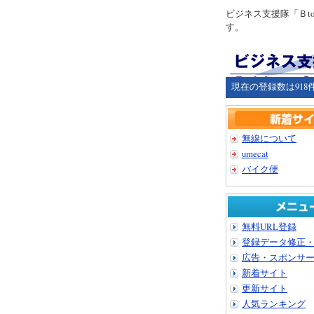
ビジネス支援隊「Ｂ
す。
現在の登録数は918
無線について
umecat
バイク便
無料URL登録
登録データ修正
広告・スポンサ
新着サイト
更新サイト
人気ランキング