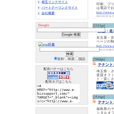
相互リンクサイト
印刷、プ
パートナーリンクサイト
は電話で
http://www.a
会社概要
2012-03-23 16:1
Google
[2323pt]
京都・名古
名古屋・京
ページの制
辞書
http://www.
2009-12-14 00:5
英和
和英
国語
[2968pt]
テナント
配布バナーはこちら
埼玉県・
賃貸オフ
ト・貸し
配布タグはこちら
[2516pt]
テナント
福島県の
ンタルオ