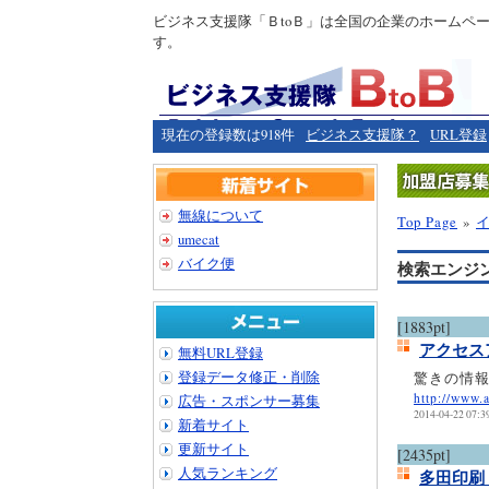
ビジネス支援隊「ＢtoＢ」は全国の企業のホームペ
す。
現在の登録数は918件
ビジネス支援隊？
URL登録
無線について
Top Page
»
umecat
バイク便
検索エンジ
[1883pt]
アクセス
無料URL登録
登録データ修正・削除
驚きの情報
http://www.
広告・スポンサー募集
2014-04-22 07:3
新着サイト
更新サイト
[2435pt]
人気ランキング
多田印