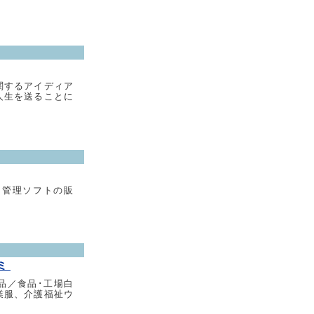
関するアイディア
人生を送ることに
、管理ソフトの販
カミ
品／食品･工場白
業服、介護福祉ウ