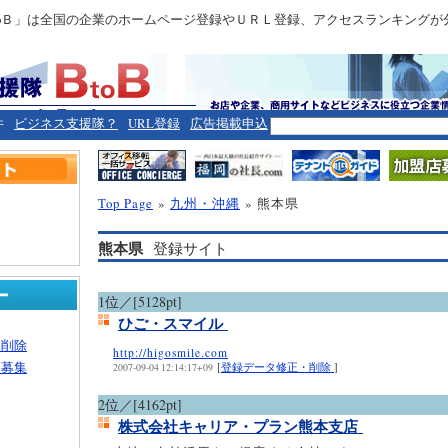
toＢ」は全国の企業のホームページ登録やＵＲＬ登録、アクセスランキングが
件
ビジネス支援隊？
URL登録
広告掲載申込
Top Page
»
九州・沖縄
» 熊本県
熊本県
登録サイト
1位／[5128pt]
ひご・スマイル
・削除
http://higosmile.com
ー募集
[
登録データ修正・削除
]
2007-09-04 12:14:17+09
2位／[4162pt]
株式会社キャリア・プラン熊本支店