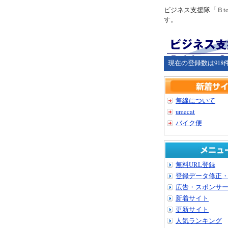
ビジネス支援隊「Ｂ
す。
現在の登録数は918
無線について
umecat
バイク便
無料URL登録
登録データ修正
広告・スポンサ
新着サイト
更新サイト
人気ランキング