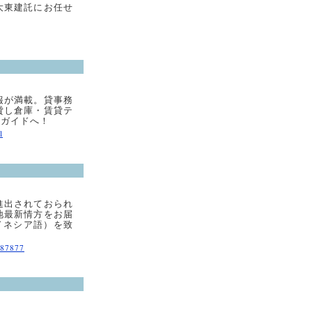
大東建託にお任せ
報が満載。貸事務
貸し倉庫・賃貸テ
トガイドへ！
l
進出されておられ
地最新情方をお届
ドネシア語）を致
087877