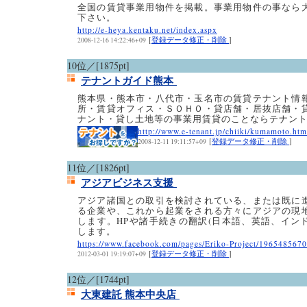
全国の賃貸事業用物件を掲載。事業用物件の事なら
下さい。
http://e-heya.kentaku.net/index.aspx
[
登録データ修正・削除
]
2008-12-16 14:22:46+09
10位／[1875pt]
テナントガイド熊本
熊本県・熊本市・八代市・玉名市の賃貸テナント情
所・賃貸オフィス・ＳＯＨＯ・貸店舗・居抜店舗・
ナント・貸し土地等の事業用賃貸のことならテナン
http://www.e-tenant.jp/chiiki/kumamoto.htm
[
登録データ修正・削除
]
2008-12-11 19:11:57+09
11位／[1826pt]
アジアビジネス支援
アジア諸国との取引を検討されている、または既に
る企業や、これから起業をされる方々にアジアの現
します。HPや諸手続きの翻訳(日本語、英語、イン
します。
https://www.facebook.com/pages/Eriko-Project/196548567
[
登録データ修正・削除
]
2012-03-01 19:19:07+09
12位／[1744pt]
大東建託 熊本中央店