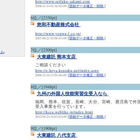
http://www.seifuku-sakami.com
[
登録データ修正・削除
]
2008-11-14 01:36:52+09
6位／[2330pt]
悠和不動産株式会社
http://www.youwa-f.co.jp/
[
登録データ修正・削除
]
2007-08-21 10:58:47+09
7位／[2300pt]
コム
-
大東建託 熊本支店
ご相談ください
http://e-heya.kentaku.net/index.aspx
[
登録データ修正・削除
]
2008-12-16 13:50:40+09
8位／[1948pt]
九州の外国人技能実習生受入なら
福岡、熊本、佐賀、長崎、大分、宮崎、鹿児島で外
受入事業を行っています。
http://kcca.weblike.jp/index.html
[
登録データ修正・削除
]
2012-06-24 16:03:03+09
9位／[1908pt]
大東建託 八代支店