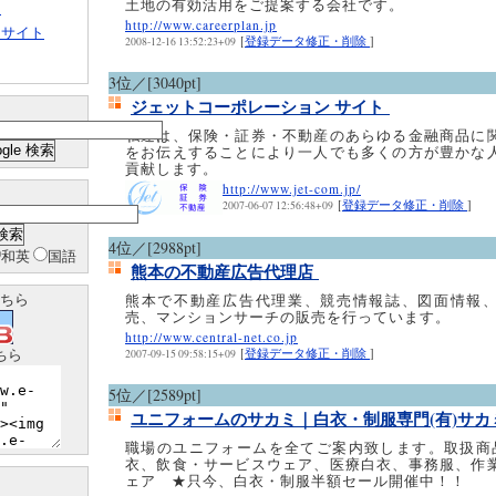
土地の有効活用をご提案する会社です。
ト
http://www.careerplan.jp
クサイト
[
登録データ修正・削除
]
2008-12-16 13:52:23+09
3位／[3040pt]
ジェットコーポレーション サイト
私達は、保険・証券・不動産のあらゆる金融商品に
をお伝えすることにより一人でも多くの方が豊かな
貢献します。
http://www.jet-com.jp/
[
登録データ修正・削除
]
2007-06-07 12:56:48+09
4位／[2988pt]
和英
国語
熊本の不動産広告代理店
ちら
熊本で不動産広告代理業、競売情報誌、図面情報
売、マンションサーチの販売を行っています。
http://www.central-net.co.jp
ちら
[
登録データ修正・削除
]
2007-09-15 09:58:15+09
5位／[2589pt]
ユニフォームのサカミ｜白衣・制服専門(有)サ
職場のユニフォームを全てご案内致します。取扱商
衣、飲食・サービスウェア、医療白衣、事務服、作
ェア ★只今、白衣・制服半額セール開催中！！