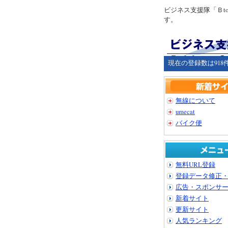
ビジネス支援隊「Ｂ
す。
現在の登録数は918
無線について
umecat
バイク便
無料URL登録
登録データ修正
広告・スポンサ
新着サイト
更新サイト
人気ランキング