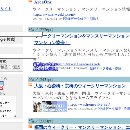
AreaOne
ト
クサイト
ウィークリーマンション、マンスリーマンション情
http://www.a1weekly.com/
[
登録データ修正・削除
]
2007-09-13 12:00:51+09
3位／[2726pt]
ウィークリーマンション&マンスリーマンション
マンション協会！
ウィークリーマンション&マンスリーマンションな
ンション協会！1週間賃料1万円台からご提供！カバ
能！
http://www.housenavi.net/
和英
国語
[
登録データ修正・削除
]
2007-09-13 11:03:40+09
ちら
4位／[2431pt]
大阪・心斎橋・京橋のウィークリーマンション
ちら
大阪・京都・東京・神戸・岡山 ウィークリーマン
ーマンションのことならホームアライブへ
http://www.homealive.net/
[
登録データ修正・削
2007-09-13 10:55:24+09
5位／[2324pt]
福岡のウィークリー・マンスリーマンション、