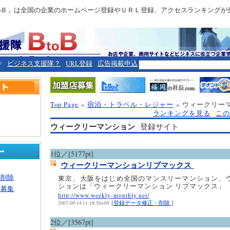
toＢ」は全国の企業のホームページ登録やＵＲＬ登録、アクセスランキングが
件
ビジネス支援隊？
URL登録
広告掲載申込
Top Page
»
宿泊・トラベル・レジャー
» ウィークリー
ランキングを見る
この
ウィークリーマンション
登録サイト
1位／[5177pt]
ウィークリーマンションリブマックス
・削除
東京、大阪をはじめ全国のマンスリーマンション、
ションは「ウィークリーマンション リブマックス」
ー募集
http://www.weekly-monthly.net/
[
登録データ修正・削除
]
2007-09-14 11:18:50+09
2位／[3567pt]