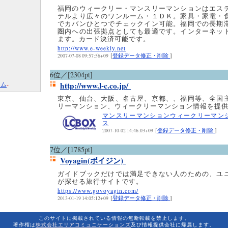
福岡のウィークリー・マンスリーマンションはエス
テルより広々のワンルーム・１ＤＫ。家具・家電・
でカバンひとつでチェックイン可能。福岡での長期
圏内への出張拠点としても最適です。インターネッ
ます。カード決済可能です。
http://www.e-weekly.net
[
登録データ修正・削除
]
2007-07-08 09:57:56+09
6位／[2304pt]
コム
-
http://www.l-c.co.jp/
東京、仙台、大阪、名古屋、京都、、福岡等、全国
リーマンション、ウィークリーマンション情報を提
マンスリーマンションウィークリーマン
ス
[
登録データ修正・削除
]
2007-10-02 14:46:03+09
7位／[1785pt]
Voyagin(ボイジン)
ガイドブックだけでは満足できない人のための、ユ
が探せる旅行サイトです。
https://www.govoyagin.com/
[
登録データ修正・削除
]
2013-01-19 14:05:12+09
このサイトに掲載されている情報の無断転載を禁止します。
著作権は
株式会社エリアコミュニケーションズ
及び情報提供会社に帰属します。