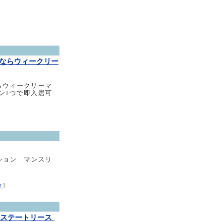
報
ならウィークリー
らウィークリーマ
ン1つで即入居可
ション マンスリ
除
]
エステートリース