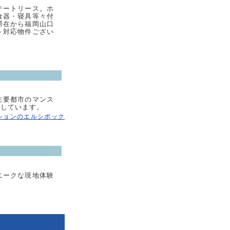
テートリース。ホ
食器・寝具等々付
滞在から福岡山口
ト対応物件ござい
主要都市のマンス
供しています。
ションのエルシボック
ニークな現地体験