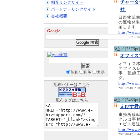
チャータ
相互リンクサイト
社
パートナーリンクサイト
会社概要
日西物流
の運輸体
案します
Google
http://www.n
2008-04-02 17:0
3位／[2575pt]
辞書
オフィス
オフィス
オフィス
英和
和英
国語
事、配線
グ。
http://www.
配布バナーはこちら
2007-09-10 15:3
4位／[2483pt]
配布タグはこちら
えびす君
事務所移
クルは事務
エビス運
http://www.
2007-10-17 13:4