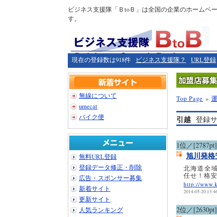
ビジネス支援隊「ＢtoＢ」は全国の企業のホームペ
す。
現在の登録数は918件
ビジネス支援隊？
URL登録
無線について
Top Page
»
umecat
バイク便
引越
登録サ
1位／[2787pt]
旭川発格
無料URL登録
登録データ修正・削除
北海道全域
任せ！格
広告・スポンサー募集
http://www.
新着サイト
2014-05-20 13:4
更新サイト
2位／[2630pt]
人気ランキング