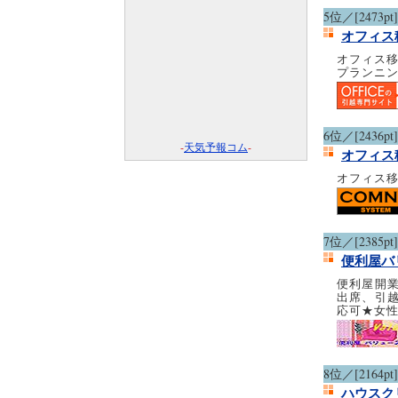
5位／[2473pt]
オフィス
オフィス移
プランニ
6位／[2436pt]
-
天気予報コム
-
オフィス
オフィス移
7位／[2385pt]
便利屋バ
便利屋開
出席、引
応可★女
8位／[2164pt]
ハウスク