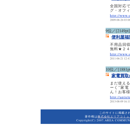
全国対応
グ・オフ
http://www.s
2009-08-26 03:0
9位／[2149pt]
便利屋福
不用品回
無料★２
http://www.
2011-06-21 12:4
10位／[1881pt
家電買取
まだ使える
ーく”家
ん！お客
http://antie
2013-08-09 16:1
このサイトに掲載さ
著作権は
株式会社エリアコミュ
Copyright(C) 2007.AREA COMMUNI