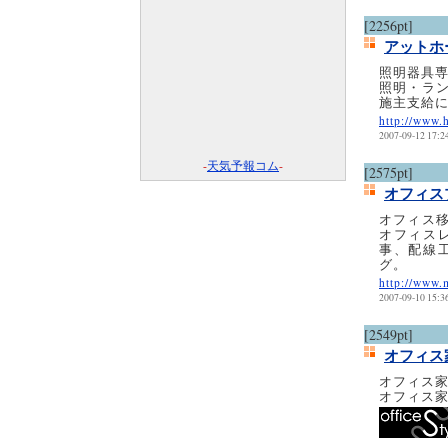
[2256pt]
アットホ
照明器具
照明・ラ
施主支給
http://www
2007-09-12 17:2
-
天気予報コム
-
[2575pt]
オフィス
オフィス
オフィス
事、配線
グ。
http://www.
2007-09-10 15:3
[2549pt]
オフィス
オフィス家具
オフィス