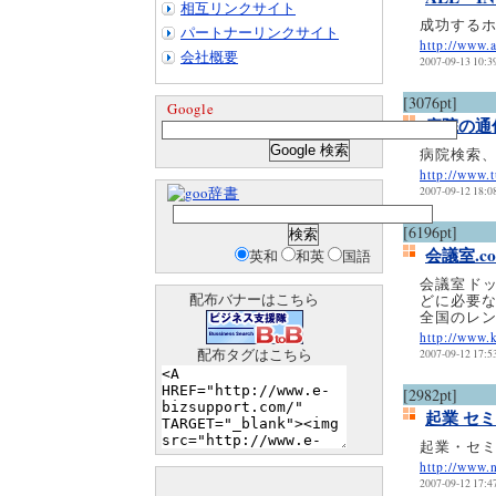
相互リンクサイト
成功する
パートナーリンクサイト
http://www.a
会社概要
2007-09-13 10:3
[3076pt]
Google
病院の通
病院検索
http://www.
辞書
2007-09-12 18:0
[6196pt]
会議室.c
英和
和英
国語
会議室ド
配布バナーはこちら
どに必要
全国のレ
http://www.
配布タグはこちら
2007-09-12 17:5
[2982pt]
起業 セ
起業・セ
http://www.n
2007-09-12 17:4