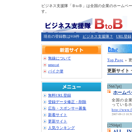
ビジネス支援隊「ＢtoＢ」は全国の企業のホームペ
す。
現在の登録数は918件
ビジネス支援隊？
URL登録
無線について
Top Page
» 
umecat
更新サイト 
バイク便
[5667pt]
ホームペ
無料URL登録
全国の企
登録データ修正・削除
っている
広告・スポンサー募集
http://www.f
新着サイト
2007-09-13 10:5
更新サイト
[2504pt]
人気ランキング
ALL I