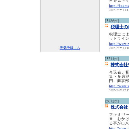
容を見た
http://kake
2007-09-25 14:1
[3186pt]
税理士の
税理士に
ットライ
http://www.z
-
天気予報コム
-
2007-09-25 14:1
[3211pt]
株式会社
今現在、私
集・多言
門、商事部
http://www.w
2007-09-20 17:1
[5672pt]
株式会社
ファミリ
果、おかげ
る事が出
http://www.