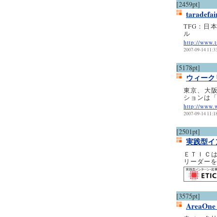
[2459pt]
taradefa
TFG：日
ル
http://www.t
2007-09-14 11:3
[5178pt]
ウィーク
東京、大
ションは「
http://www.
2007-09-14 11:1
[2501pt]
実践型イ
ＥＴＩＣ
リーダー
[3575pt]
AreaOn