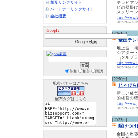
相互リンクサイト
テレビア
ビの壁掛
パートナーリンクサイト
スクリー
会社概要
http://www.
2007-09-26 12:0
Google
[4264pt]
全国テレ
地上波・
シアター
辞書
ータルプ
http://www.
2007-09-26 12:0
英和
和英
国語
[2250pt]
配布バナーはこちら
じゃびら
新しい経
的経営の
配布タグはこちら
http://www.j
2007-09-25 14:2
[2523pt]
駆けつけ館
全国の出