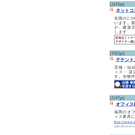
[2435pt]
ネットコ
全国の2,
います。
が、建築
します
[3582pt]
テナント
宮城・仙
ィス・ 
す。全物
[2197pt]
オフィス
福岡のオ
ィス家具
http://www.
2007-09-15 09:4