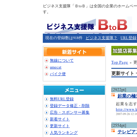
ビジネス支援隊「ＢtoＢ」は全国の企業のホームペ
す。
現在の登録数は918件
ビジネス支援隊？
URL登録
無線について
Top Page
» 
umecat
更新サイト 
バイク便
[2922pt]
起業の極
無料URL登録
起業を志
登録データ修正・削除
http://www.
広告・スポンサー募集
2007-09-26 12:1
新着サイト
[2554pt]
更新サイト
テレビアン
人気ランキング