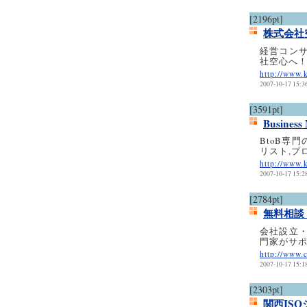
[2196pt]
株式会社
経営コン
社空心へ
http://www.k
2007-10-17 15:3
[3591pt]
Business
BtoB専
リスト,プ
http://www.k
2007-10-17 15:2
[2784pt]
無料相談
会社設立
門家がサ
http://www.c
2007-10-17 15:1
[2303pt]
関西IS