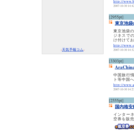
http://www.
2007-10-30 14:4
[2955pt]
東京池袋
東京池袋の
ジネスで
け付けて
http://www.s
-
天気予報コム
-
2007-10-30 14:3
[3303pt]
AraCh
中国旅行
ト等中国
http://www.
2007-10-30 14:2
[2555pt]
国内格安
インター
空券を販