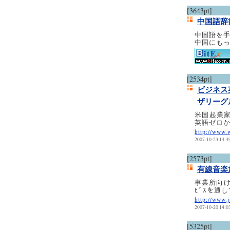
[3643pt]
中国語辞
中国語を
中国にも
[2534pt]
ビジネス
ザリーグ
米国起業家
英語ゼロ
http://www.
2007-10-23 14:4
[2573pt]
有線音楽
事業所向け
ﾋﾞｽを通
http://www.j
2007-10-20 14:0
[5325pt]