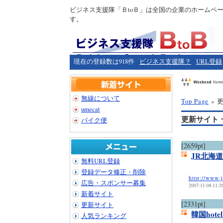
ビジネス支援隊「ＢtoＢ」は全国の企業のホームペ
す。
現在の登録数は918件
ビジネス支援隊？
URL登録
無線について
Top Page
» 
umecat
更新サイト 
バイク便
[2659pt]
JR北海
無料URL登録
登録データ修正・削除
http://www.j
広告・スポンサー募集
2007-11-08 11:2
新着サイト
[2331pt]
更新サイト
韓国hote
人気ランキング