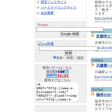
相互リンクサイト
韓国ホテル
島ホテル
パートナーリンクサイト
ス・観光
会社概要
ります。
http://www.
2007-10-30 14:5
Google
[2815pt]
京都市ビ
京都市の
辞書
http://kyot
2007-10-30 14:5
英和
和英
国語
[5640pt]
川越第一
配布バナーはこちら
川越駅より
http://www.
配布タグはこちら
2007-10-30 14:4
[2645pt]
福井のホ
福井市内
予約下さ
ルライフ