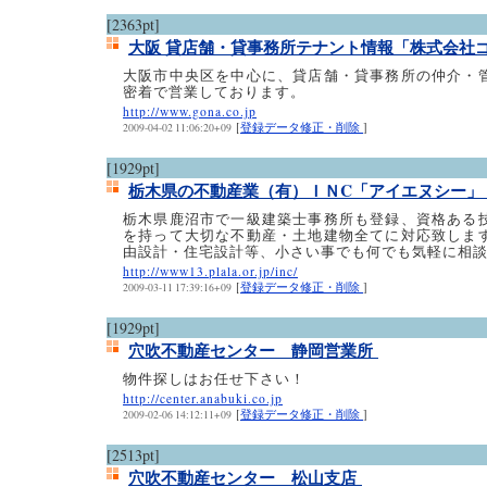
[2363pt]
大阪 貸店舗・貸事務所テナント情報「株式会社
大阪市中央区を中心に、貸店舗・貸事務所の仲介・
密着で営業しております。
http://www.gona.co.jp
[
登録データ修正・削除
]
2009-04-02 11:06:20+09
[1929pt]
栃木県の不動産業（有）ＩＮC「アイエヌシー
栃木県鹿沼市で一級建築士事務所も登録、資格ある
を持って大切な不動産・土地建物全てに対応致しま
由設計・住宅設計等、小さい事でも何でも気軽に相
http://www13.plala.or.jp/inc/
[
登録データ修正・削除
]
2009-03-11 17:39:16+09
[1929pt]
穴吹不動産センター 静岡営業所
物件探しはお任せ下さい！
http://center.anabuki.co.jp
[
登録データ修正・削除
]
2009-02-06 14:12:11+09
[2513pt]
穴吹不動産センター 松山支店