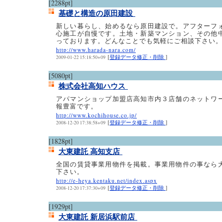
[2288pt]
基礎と構造の原田建設
新しい暮らし、始めるなら原田建設で。アフターフ
心施工が自慢です。土地・新築マンション、その他
っております。どんなことでも気軽にご相談下さい
http://www.harada-nara.com/
[
登録データ修正・削除
]
2009-01-22 15:18:50+09
[5080pt]
株式会社高知ハウス
アパマンショップ加盟店高知市内３店舗のネットワ
報豊富です。
http://www.kochihouse.co.jp/
[
登録データ修正・削除
]
2008-12-20 17:38:58+09
[1828pt]
大東建託 高知支店
全国の賃貸事業用物件を掲載。事業用物件の事なら
下さい。
http://e-heya.kentaku.net/index.aspx
[
登録データ修正・削除
]
2008-12-20 17:37:30+09
[1929pt]
大東建託 新居浜駅前店