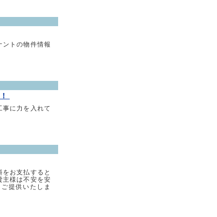
ナントの物件情報
！！
工事に力を入れて
料をお支払すると
貸主様は不安を安
をご提供いたしま