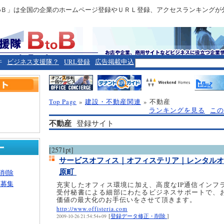
toＢ」は全国の企業のホームページ登録やＵＲＬ登録、アクセスランキングが
件
ビジネス支援隊？
URL登録
広告掲載申込
Top Page
»
建設・不動産関連
» 不動産
ランキングを見る
この
不動産
登録サイト
[2571pt]
サービスオフィス｜オフィステリア｜レンタルオ
原町
・削除
ー募集
充実したオフィス環境に加え、高度なIP通信インフ
受付秘書による細部にわたるビジネスサポートで、
価値の最大化のお手伝いをさせて頂きます。
http://www.offisteria.com
[
登録データ修正・削除
]
2009-10-26 21:54:54+09