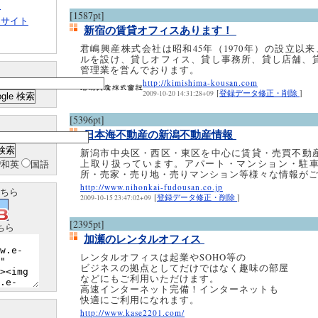
ト
[1587pt]
クサイト
新宿の賃貸オフィスあります！
君嶋興産株式会社は昭和45年（1970年）の設立以
ルを設け、貸しオフィス、貸し事務所、貸し店舗、
管理業を営んでおります。
http://kimishima-kousan.com
[
登録データ修正・削除
]
2009-10-20 14:31:28+09
[5396pt]
日本海不動産の新潟不動産情報
新潟市中央区・西区・東区を中心に賃貸・売買不動産情
上取り扱っています。アパート・マンション・駐
和英
国語
所・売家・売り地・売りマンション等様々な情報が
http://www.nihonkai-fudousan.co.jp
ちら
[
登録データ修正・削除
]
2009-10-15 23:47:02+09
[2395pt]
ちら
加瀬のレンタルオフィス
レンタルオフィスは起業やSOHO等の
ビジネスの拠点としてだけではなく趣味の部屋
などにもご利用いただけます。
高速インターネット完備！インターネットも
快適にご利用になれます。
http://www.kase2201.com/