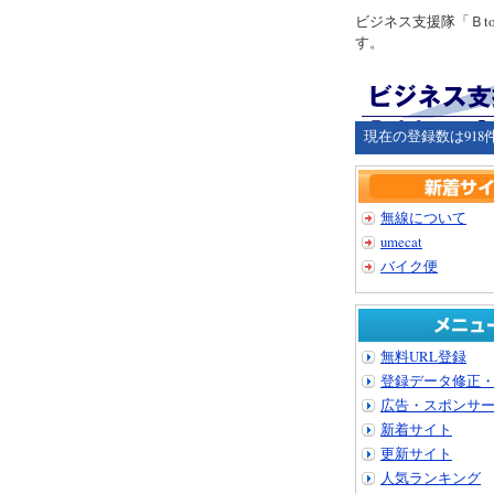
ビジネス支援隊「Ｂ
す。
現在の登録数は918
無線について
umecat
バイク便
無料URL登録
登録データ修正
広告・スポンサ
新着サイト
更新サイト
人気ランキング