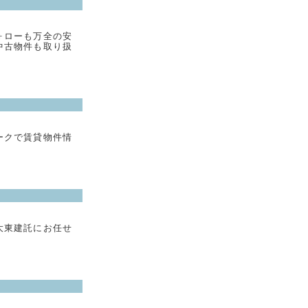
ォローも万全の安
中古物件も取り扱
。
ークで賃貸物件情
大東建託にお任せ