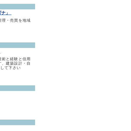
ゴナ」
管理・売買を地域
」
技術と経験と信用
す、建築設計・自
談して下さい