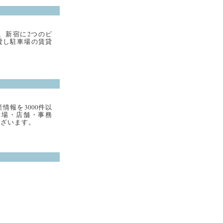
来、新宿に2つのビ
貸し駐車場の賃貸
報を3000件以
車場・店舗・事務
ございます。