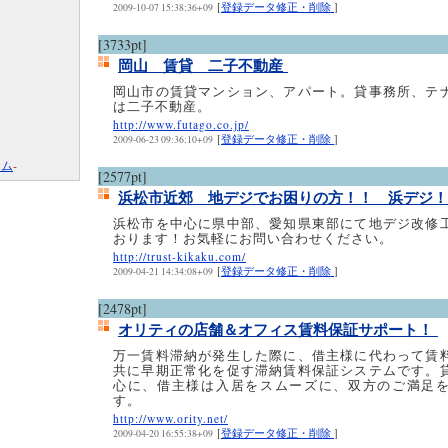
[
登録データ修正・削除
]
2009-10-07 15:38:36+09
[3733pt]
岡山 賃貸 二子不動産
岡山市の賃貸マンション、アパート。貸事務所、テ
は二子不動産。
http://www.futago.co.jp/
[
登録データ修正・削除
]
2009-06-23 09:36:10+09
コム
-
[2577pt]
浜松市近郊 地デジでお困りの方！！ 浜デジ
浜松市を中心に県中部、愛知県東部にて地デジ改修
おります！お気軽にお問い合わせください。
http://trust-kikaku.com/
[
登録データ修正・削除
]
2009-04-21 14:34:08+09
[2478pt]
オリティの店舗＆オフィス賃料保証サポート！
万一賃料滞納が発生した際に、借主様に代わって賃
共に早期正常化を促す滞納賃料保証システムです。
心に、借主様は入居をスムーズに、双方のご満足
す。
http://www.ority.net/
[
登録データ修正・削除
]
2009-04-20 16:55:38+09