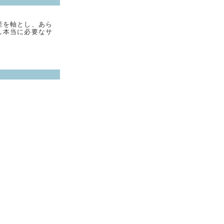
産を軸とし、あら
し本当に必要なサ
。