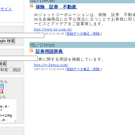
2位／[2695pt]
ト
保険 証券 不動産
クサイト
㈱ジェットコーポレーションは、保険 証券 不動
ゆる金融商品に公平な視点に立つことでお客様に対
ービスとアイデアをご提案致します
http://www.jet-com.jp/
[
登録データ修正・削除
]
2007-06-05 15:21:56+09
3位／[2161pt]
証券用語辞典
証券に関する用語を掲載しています。
http://sy.kppca.com/
和英
国語
[
登録データ修正・削除
]
2007-10-17 13:39:10+09
ちら
ちら