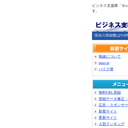
ビジネス支援隊「Ｂ
す。
現在の登録数は918
無線について
umecat
バイク便
無料URL登録
登録データ修正
広告・スポンサ
新着サイト
更新サイト
人気ランキング