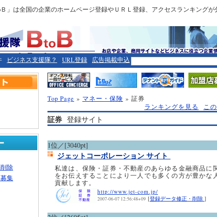
toＢ」は全国の企業のホームページ登録やＵＲＬ登録、アクセスランキングが
件
ビジネス支援隊？
URL登録
広告掲載申込
Top Page
»
マネー・保険
» 証券
ランキングを見る
この
証券
登録サイト
1位／[3040pt]
ジェットコーポレーション サイト
・削除
私達は、保険・証券・不動産のあらゆる金融商品に
をお伝えすることにより一人でも多くの方が豊かな
ー募集
貢献します。
http://www.jet-com.jp/
[
登録データ修正・削除
]
2007-06-07 12:56:48+09