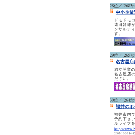
28位／[2683pt
中小企業
ドモドモ
遠田幹雄
ンサルティ
す。
29位／[2657pt
名古屋店
独立開業
名古屋店
ださい。
30位／[2645pt
福井のホ
福井市内
予約下さ
ルライフ
http://www.
2007-10-30 14:4