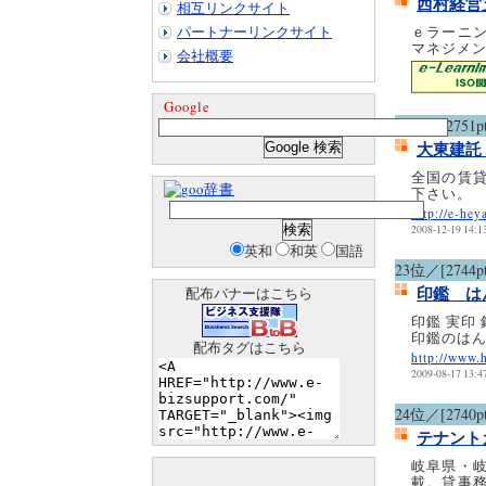
西村経営
相互リンクサイト
パートナーリンクサイト
ｅラーニ
マネジメ
会社概要
Google
22位／[2751pt
大東建託
全国の賃
辞書
下さい。
http://e-hey
2008-12-19 14:1
英和
和英
国語
23位／[2744pt
印鑑 は
配布バナーはこちら
印鑑 実印
印鑑のはん
配布タグはこちら
http://www.
2009-08-17 13:4
24位／[2740pt
テナント
岐阜県・
載。貸事