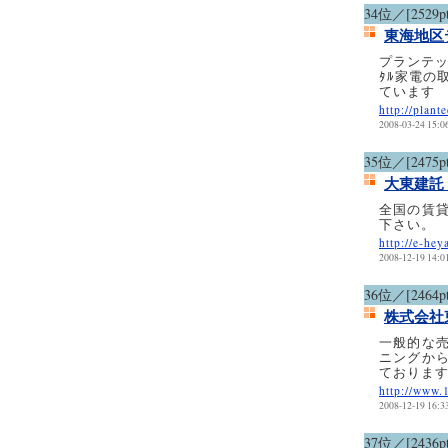
34位／[2529pt
東海地区
プランテッ
ﾀﾙ家電の
ています
http://plant
2008-03-24 15:0
35位／[2475pt
大東建託
全国の賃
下さい。
http://e-hey
2008-12-19 14:0
36位／[2464pt
株式会社東
一般的な
ニングか
ておりま
http://www.
2008-12-19 16:3
37位／[2436pt