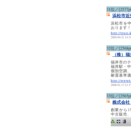
31位／[2577pt
浜松市近
浜松市を
おります
http://trust
2009-04-21 14:3
32位／[2568pt
（株）福
福井市のテ
福井駅・
個別空調
耐震基準
http://www6
2008-01-17 12:3
33位／[2565pt
株式会社
創業から1
中古販売