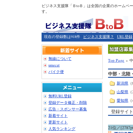
ビジネス支援隊「ＢtoＢ」は全国の企業のホームペ
す。
現在の登録数は918件
ビジネス支援隊？
URL登録
無線について
Top Page
» 
umecat
バイク便
中部・北陸
新潟県
（
山梨県
（
無料URL登録
愛知県
（
登録データ修正・削除
広告・スポンサー募集
登録サイ
新着サイト
更新サイト
21位／[2787pt
人気ランキング