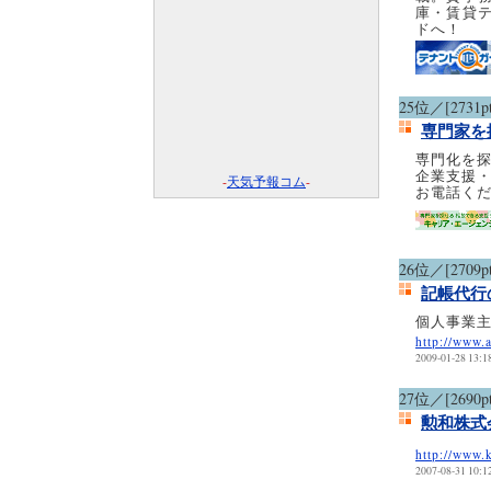
庫・賃貸
ドへ！
25位／[2731pt
専門家を
専門化を
企業支援
-
天気予報コム
-
お電話く
26位／[2709pt
記帳代行
個人事業
http://www.a
2009-01-28 13:1
27位／[2690pt
勲和株式
http://www.
2007-08-31 10:1