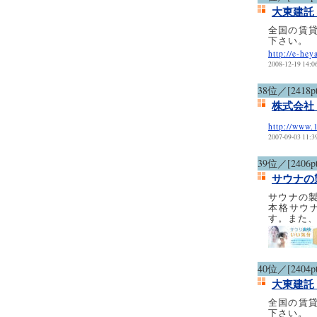
大東建託
全国の賃
下さい。
http://e-hey
2008-12-19 14:0
38位／[2418pt
株式会社
http://www.
2007-09-03 11:3
39位／[2406pt
サウナの
サウナの製
本格サウ
す。また、
40位／[2404pt
大東建託
全国の賃
下さい。