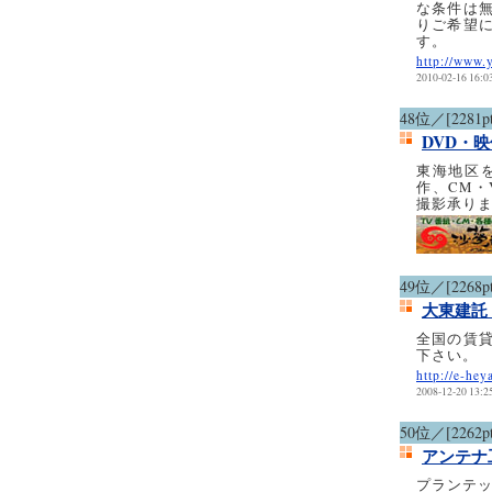
な条件は
りご希望
す。
http://www.
2010-02-16 16:0
48位／[2281pt
DVD・
東海地区
作、CM・
撮影承り
49位／[2268pt
大東建託
全国の賃
下さい。
http://e-hey
2008-12-20 13:2
50位／[2262pt
アンテナ
プランテッ