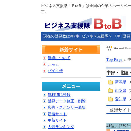
ビジネス支援隊「ＢtoＢ」は全国の企業のホームペ
す。
現在の登録数は918件
ビジネス支援隊？
URL登録
無線について
Top Page
» 
umecat
バイク便
中部・北陸
新潟県
（
山梨県
（
無料URL登録
愛知県
（
登録データ修正・削除
広告・スポンサー募集
登録サイ
新着サイト
更新サイト
41位／[2392pt
人気ランキング