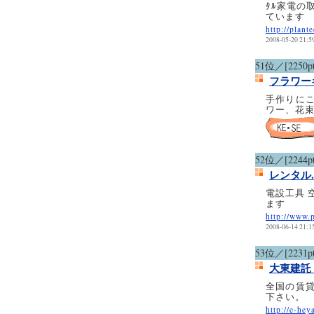
ﾀﾙ家電の
ています
http://plant
2008-05-20 21:5
51位／[2250pt
フラワーギ
手作りに
ワー、花
52位／[2244pt
レンタル
電設工具 
ます
http://www.p
2008-06-14 21:1
53位／[2231pt
大東建託
全国の賃
下さい。
http://e-hey