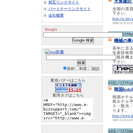
大東建託
相互リンクサイト
パートナーリンクサイト
全国の賃
下さい。
会社概要
http://e-hey
2008-12-19 14:2
Google
42位／[2359pt
機械の事
長年に亘
辞書
生産技術
る既存機
下さい。
英和
和英
国語
配布バナーはこちら
43位／[2331pt
韓国hote
配布タグはこちら
韓国ホテル
島ホテル
ス・観光
ります。
http://www.
2007-10-30 14:5
44位／[2328pt