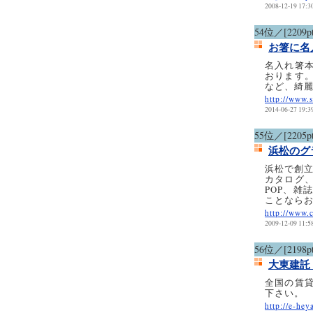
2008-12-19 17:3
54位／[2209pt
お箸に名
名入れ箸
おります
など、綺
http://www.s
2014-06-27 19:3
55位／[2205pt
浜松のグ
浜松で創
カタログ
POP、雑
ことなら
http://www.c
2009-12-09 11:5
56位／[2198pt
大東建託
全国の賃
下さい。
http://e-hey